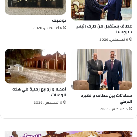
يّ
ي
ض
ا
.
ل
توظيف
.
س
عطاف يستقبل من طرف رئيس
6 أغسطس، 2026
و
ع
بلاروسيا
ص
و
6 أغسطس، 2026
و
د
ل
ي
4
آ
ل
ا
ت
ح
أمطار و زوابع رملية في هذه
ص
الولايات
محادثات بين عطاف و نظيره
ا
التركي
5 أغسطس، 2026
د
5 أغسطس، 2026
ج
د
ي
د