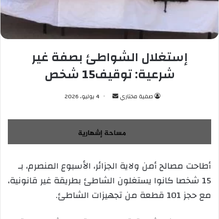
إستغلال الشواطئ بصفة غير
شرعية: توقيف15 شخص
صفية مختاري
أ
4 يوليو، 2026
ر
س
ل
ب
ر
أطاحت مصالح أمن ولاية الجزائر، الأسبوع المنصرم، بـ
ي
15 شخصا كانوا يستغلون الشاطئ بطريقة غير قانونية،
د
ا
مع حجز 101 قطعة من تجهيزات الشاطئ.
إ
ل