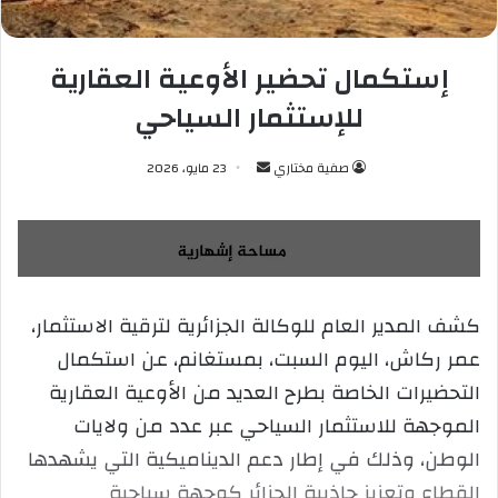
إستكمال تحضير الأوعية العقارية
للإستثمار السياحي
صفية مختاري
أ
23 مايو، 2026
ر
س
ل
ب
ر
كشف المدير العام للوكالة الجزائرية لترقية الاستثمار،
ي
عمر ركاش، اليوم السبت، بمستغانم، عن استكمال
د
ا
التحضيرات الخاصة بطرح العديد من الأوعية العقارية
إ
الموجهة للاستثمار السياحي عبر عدد من ولايات
ل
الوطن، وذلك في إطار دعم الديناميكية التي يشهدها
ك
القطاع وتعزيز جاذبية الجزائر كوجهة سياحية
ت