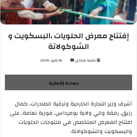
إفتتاح معرض الحلويات ،البسكويت و
الشوكولاتة
صفية مختاري
أ
16 مايو، 2026
ر
س
ل
ب
ر
أشرف وزير التجارة الخارجية وترقية الصادرات، كمال
ي
رزيق، رفقة والي ولاية بومرداس، فوزية نعامة، على
د
ا
افتتاح المعرض المتخصص في منتوجات الحلويات
إ
والبسكويت والشوكولاتة.
ل