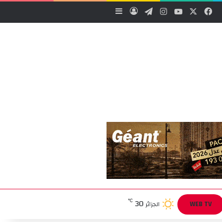
‫X
فيسبوك
‫YouTube
انستقرام
تيلقرام
تسجيل الدخول
إضافة عمود جانبي
30
℃
WEB TV
الجزائر