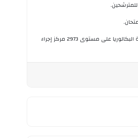
للمترشحين.
تحان.
للإشارة، يجري أزيد من 876 ألف مترشح بداية من اليوم الأحد وإلى غاية الخميس المقبل، امتحان شهادة البكالوريا على مستوى 2973 مركز إجراء