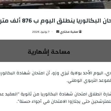
 البكالوريا ينطلق اليوم ب 876 ألف مترشح
صفية مختاري
أ
7 يونيو، 2026
ر
س
ل
ب
ر
ي
د
موعد التربوي الوطني.
ا
إ
ل
 انطلاق امتحان شهادة البكالوريا من ثانوية “العقيد ع
ك
مترشحين حتى يجتازوا الامتحان في أجواء حسنة”.
ت
ر