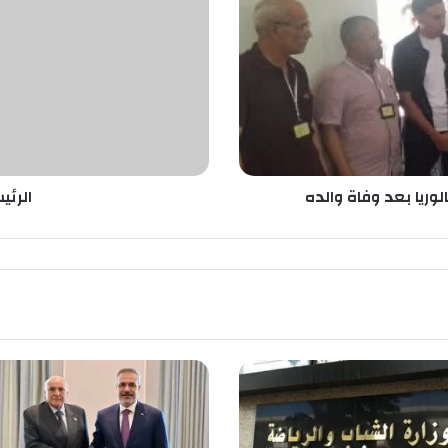
ي
س
ت
ب
و
ن
ي
س
ت
لوريا بعد وفاة والده
الرئي
ق
ب
ل
ا
ل
خ
ض
ر