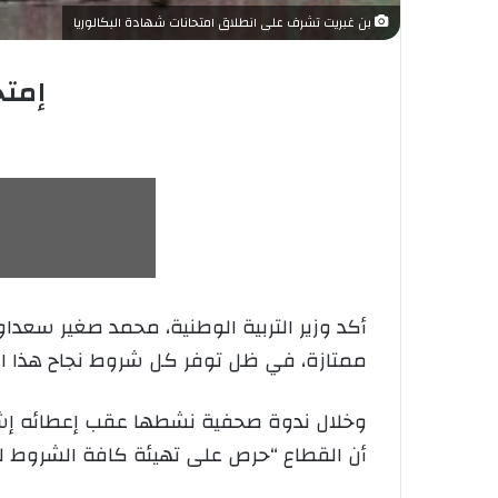
بن غبريت تشرف على انطلاق امتحانات شهادة البكالوريا
إمتحان
ممتازة، في ظل توفر كل شروط نجاح هذا ال
وخلال ندوة صحفية نشطها عقب إعطائه إشارة
أن القطاع “حرص على تهيئة كافة الشروط لل