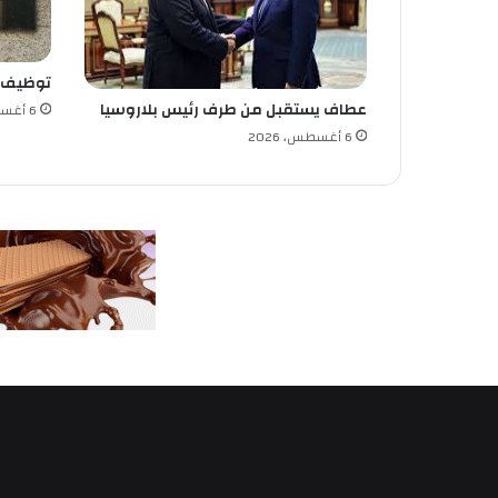
ح
ا
ل
توظيف
ل
ب
عطاف يستقبل من طرف رئيس بلاروسيا
6 أغسطس، 2026
ك
6 أغسطس، 2026
ا
ل
و
ر
ي
ا
ب
ع
د
و
ف
ا
ة
و
ا