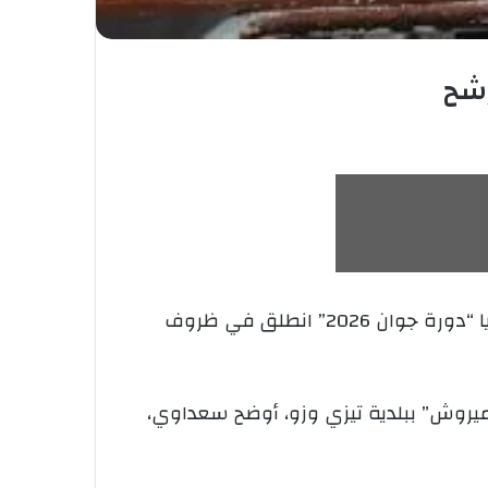
أكد وزير التربية الوطنية، محمد صغير سعداوي، اليوم الأحد بولاية تيزي وزو، أن امتحان شهادة البكالوريا “دورة جوان 2026” انطلق في ظروف
ميروش” ببلدية تيزي وزو، أوضح سعداوي،