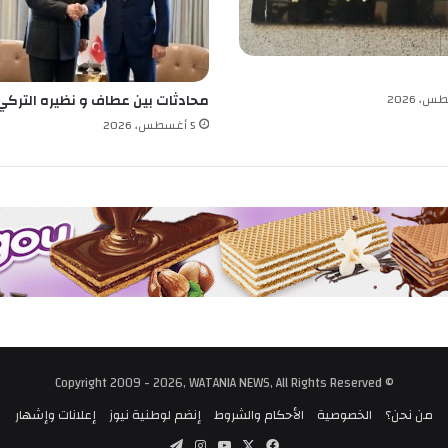
محادثات بين عطاف و نظيره التركي
5 أغسطس، 2026
© Copyright 2009 - 2026, WATANIA NEWS, All Rights Reserved
من نحن؟
الخصوصية
الأحكام والشروط
إنضم لوطنية نيوز
إعلانات وإشهار
‫X
فيسبوك
‫YouTube
انستقرام
تيلقرام