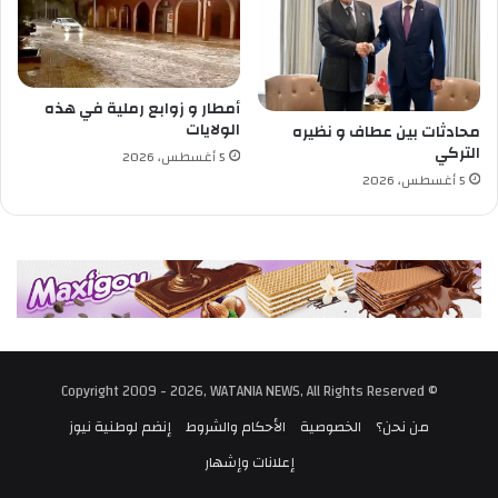
"
ت
ص
و
ن
ق
ع
ف
ة
ب
أمطار و زوابع رملية في هذه
"
ث
الولايات
محادثات بين عطاف و نظيره
ح
التركي
5 أغسطس، 2026
ل
5 أغسطس، 2026
ق
ة
م
ث
ي
ر
ة
ل
ل
© Copyright 2009 - 2026, WATANIA NEWS, All Rights Reserved
ج
من نحن؟
الخصوصية
الأحكام والشروط
إنضم لوطنية نيوز
د
ل
إعلانات وإشهار
م