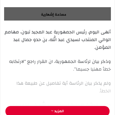
ر
س
ل
ب
ر
أنهى اليوم، رئيس الجمهورية عبد المجيد تبون، مهامم
ي
الوالي المنتدب لسيدي عبد الله، بن حدو جمال عبد
د
ا
المؤمن.
إ
ل
وذكر بيان لرئاسة الجمهورية، ان القرار راجع “لارتكابه
ك
خطأ مهنيا جسيما”.
ت
ر
و
ولم يذكر بيان الرئاسة أية تفاصيل عن طبيعة هذا
ن
الخطأ.
ي
ا
وتضم الدائرة الإدارية لسيدي عبد الله في إقليمها
المزيد
المدينة الجديدة وعدد من المدارس العليا الهامة