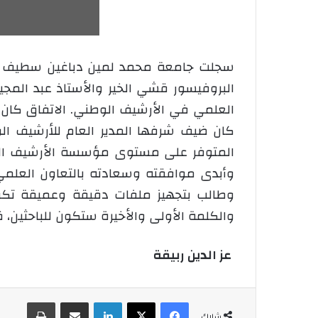
البروفيسور قشي الخير والأستاذ عبد المج
كان ضيف شرفها المدير العام للأرشيف ال
المتوفر على مستوى مؤسسة الأرشيف الوطن
وأبدى موافقته وسعادته بالتعاون العلمي 
وطالب بتجهيز ملفات دقيقة وعميقة تكفي
والكلمة الأولى والأخيرة ستكون للباحثين، ق
عز الدين ربيقة
فيسبوك
‫X
لينكدإن
شارك عبر الإيميل
طباعة
شارك