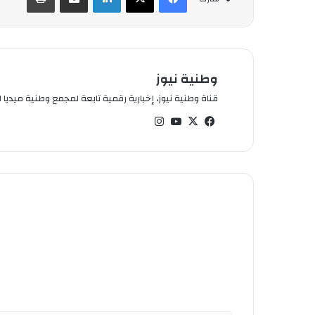
وطنية نيوز
قناة وطنية نيوز، إخبارية رقمية تابعة لمجمع وطنية ميديا ال
في
‫X
‫You
انس
سب
Tub
تقر
وك
e
ام