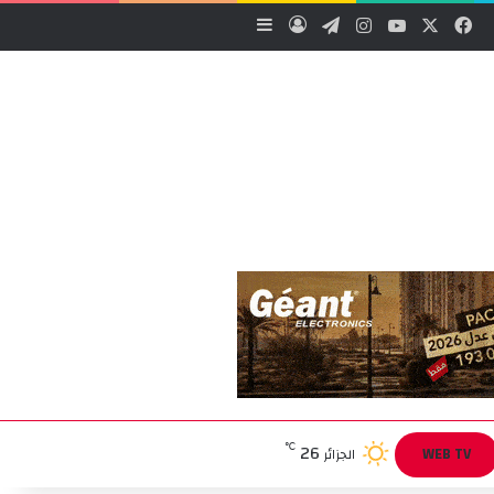
‫X
فيسبوك
‫YouTube
انستقرام
تيلقرام
تسجيل الدخول
إضافة عمود جانبي
26
℃
WEB TV
الجزائر