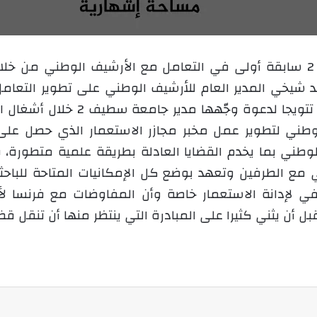
ع
ب
ل
ر
ى
ي
سجلت جامعة محمد لمين دباغين سطيف 2 سابقة أولى في التعامل مع الأرشيف
X
د
يد شيخي المدير العام للأرشيف الوطني على تطوير التعام
ا
إ
ل
وطني لتطوير عمل مخبر مجازر الاستعمار الذي حصل على ا
ك
ي بما يخدم القضايا العادلة بطريقة علمية متطورة، 
ت
مع الطرفين وتعهد بوضع كل الإمكانيات المتاحة للباحثي
ر
و
 لإدانة الاستعمار خاصة وأن المفاوضات مع فرنسا ل
ن
بل أن يثني كثيرا على المبادرة التي ينتظر منها أن تنقل قض
ي
ا