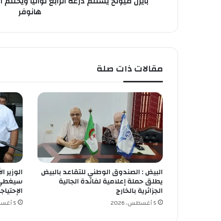
بايرن ميونخ يستلم درعه الرابع تواليا ويختتم 
ل
هانوفر
م
د
ر
ع
ه
مقالات ذات صلة
ا
ل
ر
ا
ب
ع
ت
و
ا
ل
البيض : الصندوق الوطني للتقاعد بالبيض
الوزير ا
ي
يطلق حملة إعلامية لفائدة الجالية
ا
الجزائرية بالخارج
الإحتياج
و
5 أغسطس، 2026
5 أغسطس، 2026
ي
خ