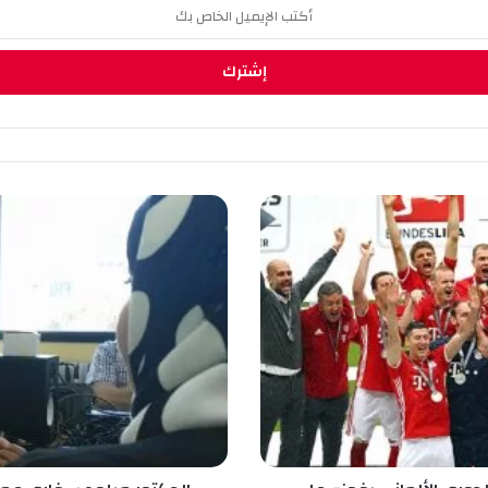
ا
ل
د
ك
ت
و
ر
م
ي
ل
و
د
س