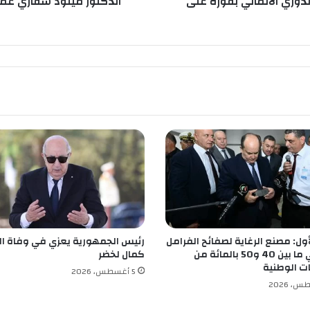
الدوري الألماني بفوزه على
الدكتور ميلود سفاري عميد
ف
ا
ر
ي
ع
م
ي
د
ك
ل
ي
ة
ا
ل
ع
ل
لأول: مصنع الرغاية لصفائح الفرامل
رئيس الجمهورية يعزي في وفاة ال
و
سيغطي ما بين 40 و50 بالمائة من
كمال لخضر
م
ات الوطنية
ا
5 أغسطس، 2026
ل
ا