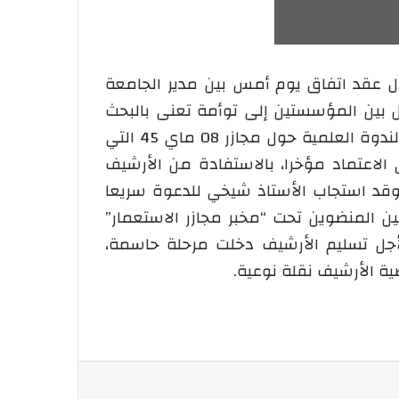
 الوطني من خلال عقد اتفاق يوم أمس بين مدير الجامعة
ل بين المؤسستين إلى توأمة تعنى بالبحث
العلمي في الأرشيف الوطني. الاتفاق كان تتويجا لدعوة وجّهها مدير جامعة سطيف 2 خلال أشغال الندوة العلمية حول مجازر 08 ماي 45 التي
لاعتماد مؤخرا، بالاستفادة من الأرشيف
وقد استجاب الأستاذ شيخي للدعوة سريعا
ن المنضوين تحت “مخبر مجازر الاستعمار”
أجل تسليم الأرشيف دخلت مرحلة حاسمة،
ية الأرشيف نقلة نوعية.