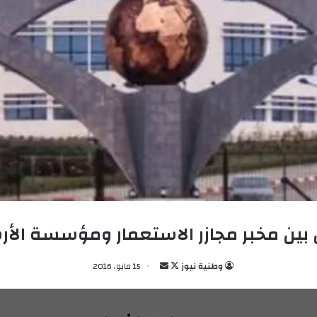
ن بين مخبر مجازر الاستعمار ومؤسسة الأ
وطنية نيوز
ت
أ
15 مايو، 2016
ا
ر
ب
س
ع
ل