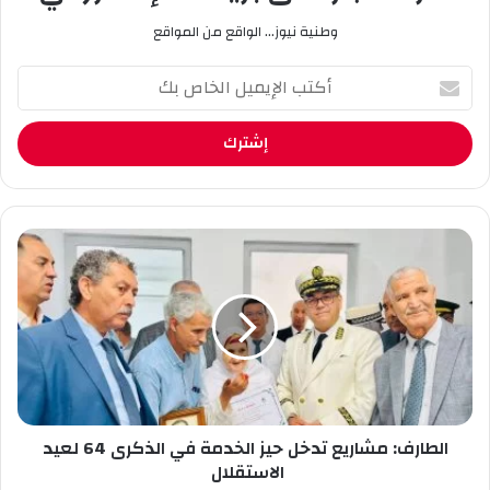
وطنية نيوز... الواقع من المواقع
أ
ك
ت
ب
ا
ل
إ
ي
ا
م
ل
ي
ط
ل
ا
ا
ر
ل
ف
خ
:
ا
م
ص
ش
ب
الطارف: مشاريع تدخل حيز الخدمة في الذكرى 64 لعيد
ا
ك
ر
الاستقلال