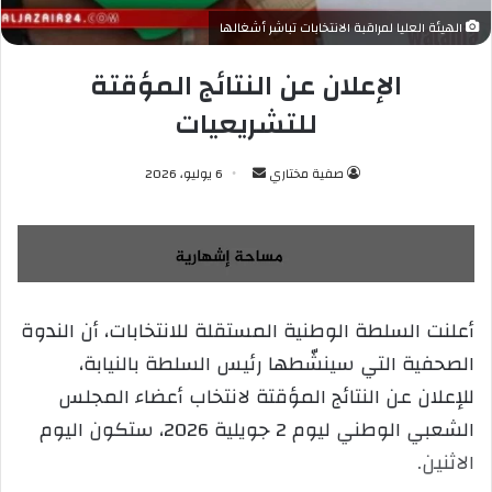
الهيئة العليا لمراقبة الانتخابات تباشر أشغالها
الإعلان عن النتائج المؤقتة
للتشريعيات
صفية مختاري
أ
6 يوليو، 2026
ر
س
ل
ب
ر
أعلنت السلطة الوطنية المستقلة للانتخابات، أن الندوة
ي
الصحفية التي سينشّطها رئيس السلطة بالنيابة،
د
ا
للإعلان عن النتائج المؤقتة لانتخاب أعضاء المجلس
إ
الشعبي الوطني ليوم 2 جويلية 2026، ستكون اليوم
ل
الاثنين.
ك
ت