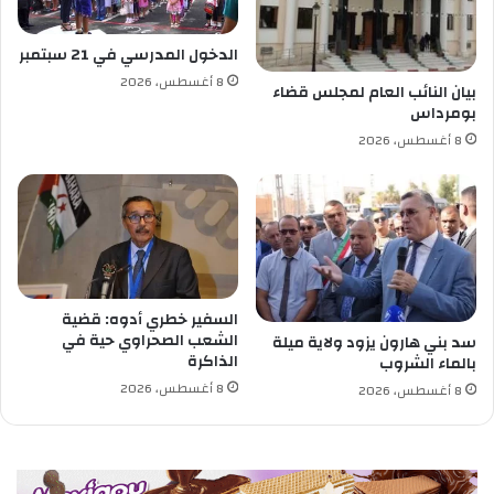
ى
ص
6
و
الدخول المدرسي في 21 سبتمبر
4
ل
8 أغسطس، 2026
ل
ا
بيان النائب العام لمجلس قضاء
ع
بومرداس
ل
ي
إ
8 أغسطس، 2026
د
ع
ا
ت
ل
د
ا
ا
س
ء
ت
ا
ق
ل
السفير خطري أدوه: قضية
ل
م
الشعب الصحراوي حية في
سد بني هارون يزود ولاية ميلة
ا
ر
الذاكرة
بالماء الشروب
ل
و
8 أغسطس، 2026
ع
8 أغسطس، 2026
ع
ل
ى
ا