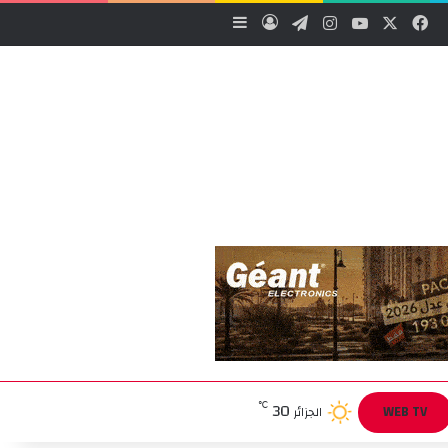
‫X
فيسبوك
‫YouTube
انستقرام
تيلقرام
تسجيل الدخول
إضافة عمود جانبي
30
℃
WEB TV
الجزائر