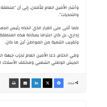
وأشار الأمين العام للأفلان، إلى أن “منطقة
والتحديات”.
كما أثنى على القرار الذي اتخذه رئيس الجمه
إداري، بل كان اعترافا بمكانة هذه المنطقة ا
وتقريب التنمية من المواطن أين ما كان.
وفي الختام، دعا الأمين العام لحزب جبهة الت
الجيش الوطني الشعبي ومختلف الأسلاك الأ
فيسبوك
‫X
لينكدإن
شارك عبر الإيميل
طباعة
شارك