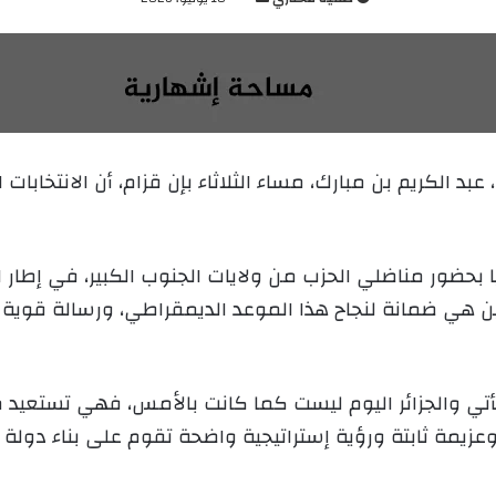
ر
س
ل
ب
ر
ي
 عبد الكريم بن مبارك، مساء الثلاثاء بإن قزام، أن الانتخا
د
ا
إ
ل
حضور مناضلي الحزب من ولايات الجنوب الكبير، في إطار الي
ك
نين هي ضمانة لنجاح هذا الموعد الديمقراطي، ورسالة قوية
ت
ر
و
ن
 تأتي والجزائر اليوم ليست كما كانت بالأمس، فهي تستعيد 
ي
 وعزيمة ثابتة ورؤية إستراتيجية واضحة تقوم على بناء دول
ا