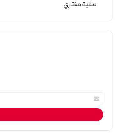
صفية مختاري
أ
ك
ت
ب
ا
ل
إ