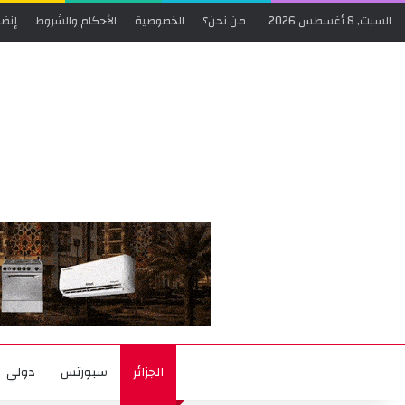
السبت, 8 أغسطس 2026
من نحن؟
الخصوصية
الأحكام والشروط
إنضم
الجزائر
سبورتس
دولي