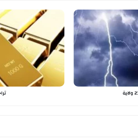
ت
ر
ا
ج
ع
ف
ي
أ
س
ع
ا
ر
ا
ترا
ل
ذ
ه
ب