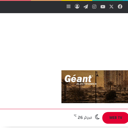
‫X
فيسبوك
‫YouTube
انستقرام
تيلقرام
تسجيل الدخول
إضافة عمود جانبي
26
℃
WEB TV
الجزائر