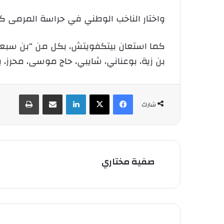
واختار الناخب الوطني في حراسة المرمى كل 
كما استعان بيتكفويتش، بكل من “بن سبعيني،
بن زية، بوعناني، شايبي، حاج موسى، محرز، 
فيسبوك
‫X
لينكدإن
شارك عبر الإيميل
طباعة
شارك
صفية مختاري