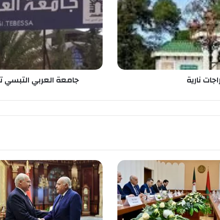
ا
ل
ع
ر
ب
ي
ا
ل
اجات نارية
جامعة العربي التبسي 
ت
ب
س
ي
ت
د
ع
م
ع
ر
ض
ه
ا
ا