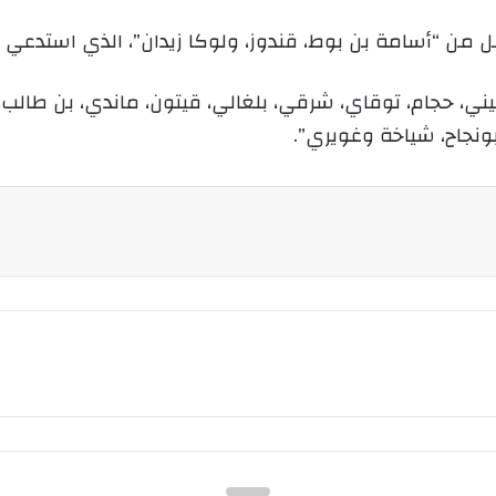
إ
ل
من “أسامة بن بوط، قندوز، ولوكا زيدان”، الذي استدعي لأو
ك
ت
 حجام، توقاي، شرقي، بلغالي، قيتون، ماندي، بن طالب، بو
ر
بونجاح، شياخة وغويري”.
و
ن
ي
ا