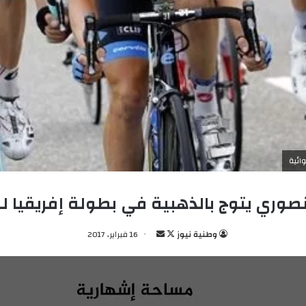
ائية
صوري يتوج بالذهبية في بطولة إفريقيا لل
وطنية نيوز
ت
أ
16 فبراير، 2017
ا
ر
ب
س
ع
ل
ع
ب