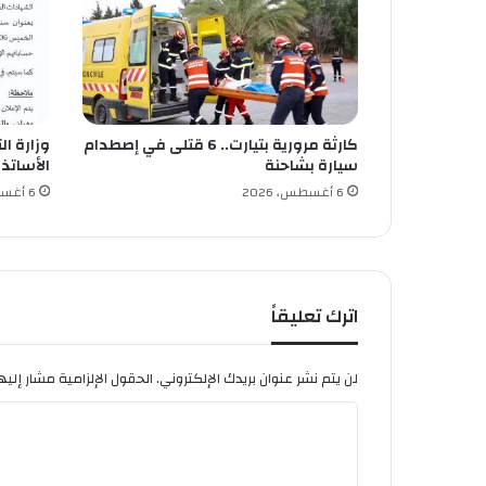
ا
ل
5
أ
ي
ا
كارثة مرورية بتيارت.. 6 قتلى في إصطدام
وزارة ال
م
سيارة بشاحنة
الأساتذة 
6 أغسطس، 2026
6 أغسطس، 2026
اترك تعليقاً
لن يتم نشر عنوان بريدك الإلكتروني.
الحقول الإلزامية مشار إليها
ا
ل
ت