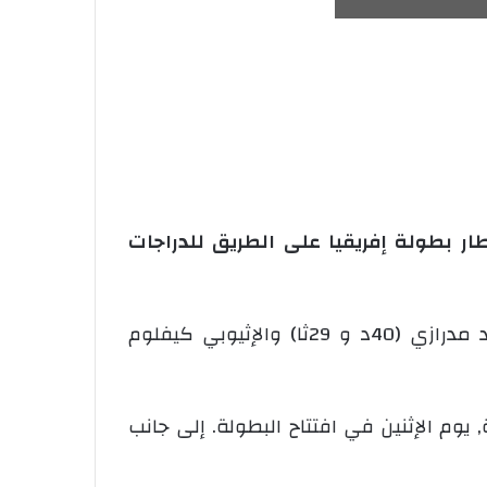
ر بطولة إفريقيا على الطريق للدراجات
وحقق منصوري زمنا قدره 38 دقيقة و 35 ثانية على مسافة 29 كيلومتر, متقدما المغربي محمد مدرازي (40د و 29ثا) والإثيوبي كيفلوم
يوم الإثنين في افتتاح البطولة. إلى جانب