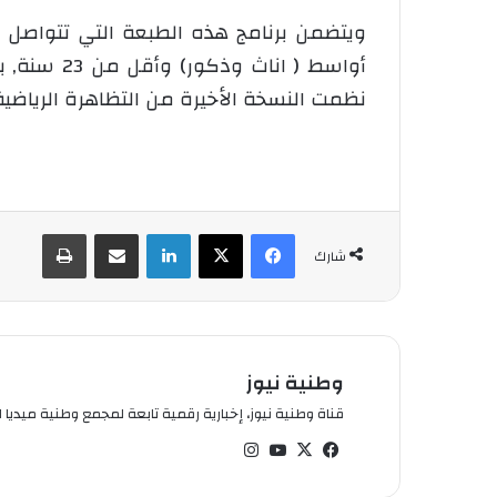
نظمت النسخة الأخيرة من التظاهرة الرياضية سنة 2015 بمدينة الدار البيضاء المغربية, بمشاركة 31 بلدا, من
فيسبوك
‫X
لينكدإن
شارك عبر الإيميل
طباعة
شارك
وطنية نيوز
قناة وطنية نيوز، إخبارية رقمية تابعة لمجمع وطنية ميديا ال
في
‫X
‫You
انس
سب
Tub
تقر