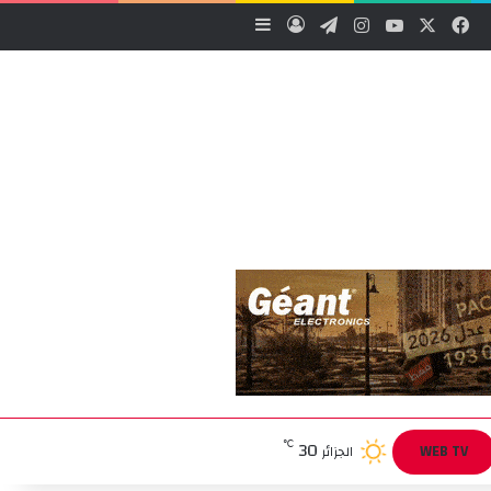
‫X
فيسبوك
‫YouTube
انستقرام
تيلقرام
تسجيل الدخول
إضافة عمود جانبي
30
℃
WEB TV
الجزائر