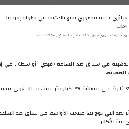
ل
ر
ى
ي
X
د
ا
إ
ائري حمزة منصوري يتوج بالذهبية في بطولة إفريقيا للدراجات
ل
ك
ت
ر
بذهبية في سباق ضد الساعة (فردي -أواسط) , في إطا
و
 المصرية.
ن
ي
ا
ائر بعد التي توج بها منتخب الأواسط في سباق ضد الساعة, 
 فئة الأكابر .