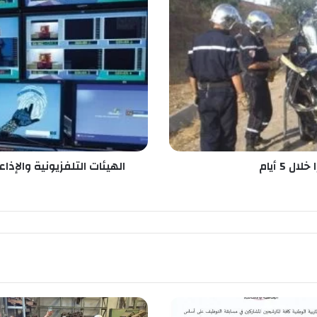
ه
ي
ئ
ا
ت
ا
ل
ت
ل
ف
ز
الهيئات التلفزيونية والإذ
ي
و
ن
ي
ة
و
ا
ل
إ
ذ