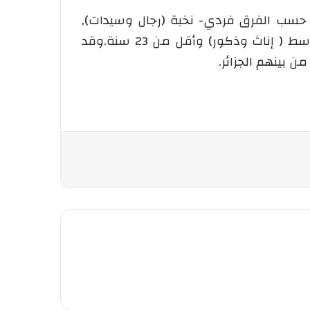
صاصات: سباقان ضد الساعة حسب الفرق فردي- نخبة (رجال وسيدات),
أواسط ( اناث وذكور) وأقل من 23 سنة, بالإضافة إلى سباق على الخط – نخبة ( رجال وسيدات), أواسط ( إناث وذكور) وأقل من 23 سنة.وقد