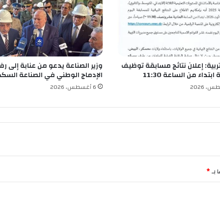
ا
ع
ي
ة
ا
تربية: إعلان نتائج مسابقة توظيف
وزير الصناعة يدعو من عنابة إلى رف
ل
ابتداء من الساعة 11:30
الإدماج الوطني في الصناعة السك
ع
ر
6 أغسطس، 2026
ب
ي
ة
ت
س
ت
ع
د
 بـ
*
ل
ع
ق
د