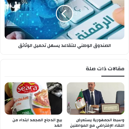
ا
ص
ح
ن
ق
د
و
و
ي
ق
ة
ا
ب
ل
ع
الصندوق الوطني للتقاعد يسهل تحميل الوثائق
و
د
ط
ة
ن
و
ي
مقالات ذات صلة
ل
ل
ا
ل
ي
ت
ا
ق
ت
ا
ع
د
ي
س
وسبط الجمهورية يستعرض
بيع الدجاج المجمد ابتداء من
ه
اللقاء الإفتراضي مع المواطنين
الغد