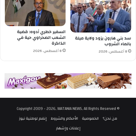
ي
ا
ت
السفير خطري أدوه: قضية
الشعب الصحراوي حية في
سد بني هارون يزود ولاية ميلة
الذاكرة
بالماء الشروب
8 أغسطس، 2026
8 أغسطس، 2026
© Copyright 2009 - 2026, WATANIA NEWS, All Rights Reserved
من نحن؟
الخصوصية
الأحكام والشروط
إنضم لوطنية نيوز
إعلانات وإشهار