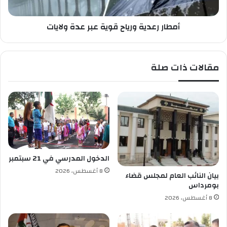
ص
د
ص
ي
ا
أمطار رعدية ورياح قوية عبر عدة ولايات
ة
ت
و
ا
ر
ل
ي
مقالات ذات صلة
ج
ا
ا
ح
م
ق
ع
و
ي
ي
ة
ة
2
ع
0
ب
2
ر
الدخول المدرسي في 21 سبتمبر
6
ع
8 أغسطس، 2026
د
بيان النائب العام لمجلس قضاء
بومرداس
ة
و
8 أغسطس، 2026
ل
ا