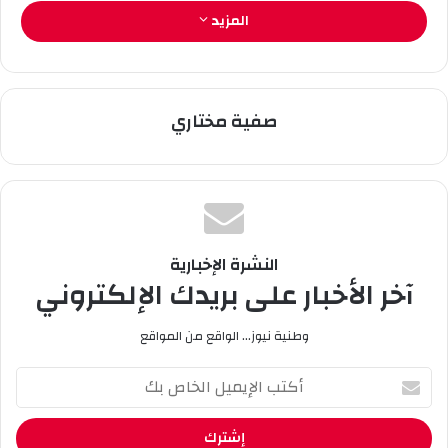
والعملية في مجال الطب الرياضي والعلاج الطبيعي،
المزيد
والمساهمة في تحسين التكفل الصحي بالرياضيين
وضمان سلامتهم والوقاية من الإصابات والرفع من
مستوى الأداء الرياضي .
صفية مختاري
النشرة الإخبارية
آخر الأخبار على بريدك الإلكتروني
وطنية نيوز... الواقع من المواقع
أ
ك
ت
ب