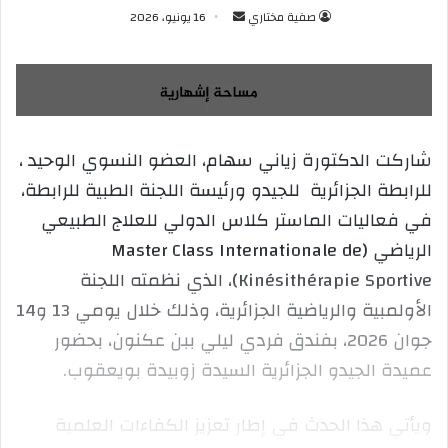
صفية مختاري
أ
16 يونيو، 2026
ر
س
ل
ب
ر
شاركت الدكتورة زياني سهام، العضو النسوي الوحيد ،
ي
للرابطة الجزائرية للجيدو ورئيسة اللجنة الطبية للرابطة،
د
ا
في فعاليات الماستر كلاس الدولي للعلاج الطبيعي
إ
الرياضي (Master Class Internationale de
ل
Kinésithérapie Sportive)، الذي نظمته اللجنة
ك
الأولمبية والرياضية الجزائرية، وذلك خلال يومي 13 و14
ت
ر
جوان 2026، بفندق فردي ليلي ببن عكنون، بحضور
و
عميدة الجيدو الجزائرية السيدة زوبيدة بويعقوب.
ن
ي
ويأتي هذا الحدث في إطار تعزيز الكفاءات العلمية
ا