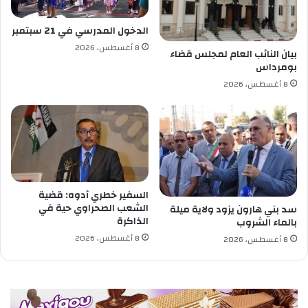
أ
ر
ح
م
الدخول المدرسي في 21 سبتمبر
م
ن
8 أغسطس، 2026
د
4
بيان النائب العام لمجلس قضاء
بومرداس
ب
0
ا
0
8 أغسطس، 2026
ي
ف
ر
ق
ة
ر
ق
ا
السفير خطري أدوه: قضية
ب
الشعب الصحراوي حية في
سد بني هارون يزود ولاية ميلة
ة
الذاكرة
بالماء الشروب
8 أغسطس، 2026
8 أغسطس، 2026