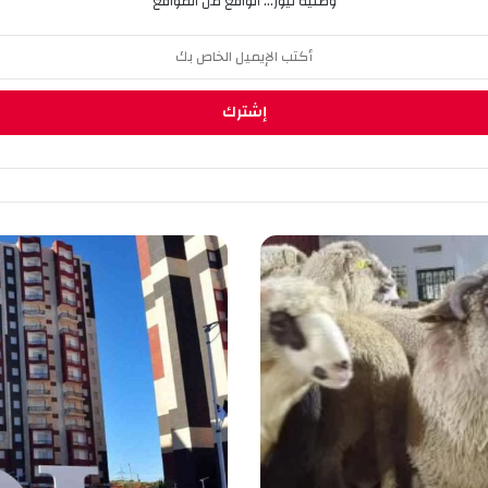
وطنية نيوز... الواقع من المواقع
ت
م
د
ي
د
ف
ت
ر
ة
ت
س