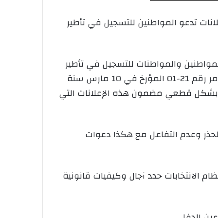
انات تدعو المواطنين للتسجيل في تأطير
المواطنين والمواطنات للتسجيل في تأطير
مراكز التصويت بمناسبة انتخاب أعضاء المجلس الشعبي الوطني ليوم 2 جويلية 2026، وعملا بأحكام الأمر رقم 21-01 المؤرخ في 10 مارس سنة
قلة بشكل قطعي مضمون هذه الإعلانات التي
لحذر وعدم التفاعل مع هكذا دعوات
ن القانون العضوي المتعلق بنظام الانتخابات حدد آجال وكيفيات قانونية
ين الدفلى.