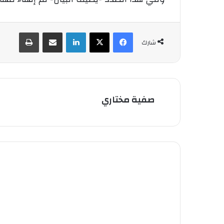
فيسبوك
‫X
لينكدإن
شارك عبر الإيميل
طباعة
شارك
صفية مختاري