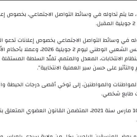
ر
ي
، ما يتم تداوله في وسائط التواصل الاجتماعي، بخصوص إعل
د
ا
إ
ل
تداوله في وسائط التواصل الاجتماعي بخصوص إعلانات تدعو 
ك
ت
ق بنظام الانتخابات، المعدل والمتمم، تفنّد السلطة المست
ر
و
 والتأثير على حسن سير العملية الانتخابية”.
ن
ي
المواطنات والمواطنين، إلى توخي أقصى درجات الحيطة وا
ا
ت طابع شخصي.
كما ذكّرت أن الأمر رقم 21-01 المؤرخ في 10 مارس سنة 2021، المتضم
ام بعض المنسقين البلديين بكل من ولاية سيدي بلعباس وع