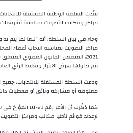
فنّدت السلطة الوطنية المستقلة للانتخابات
مراكز ومكاتب التصويت بمناسبة تشريعيات 2 جويلية المقبل.
وجاء في بيان السلطة، أنه “تبعا لما يتم 
2021، المتضمن القانون العضوي المتعل
يتم تداولها بغرض الابتزاز وتغليط الرأي العام
ودعت السلطة المستقلة للانتخابات، جميع 
مغلوطة أو مشاركة وثائق أو معطيات ذا
لإعداد قوائم تأطير مكاتب ومراكز التصويت.
وفي هذا الصدد -يضيف البيان- تم إنهاء مه