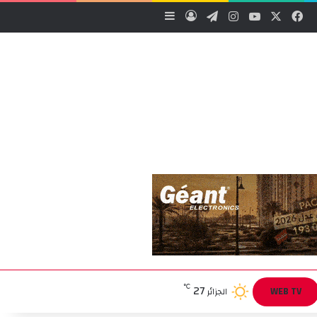
‫X
فيسبوك
‫YouTube
انستقرام
تيلقرام
تسجيل الدخول
إضافة عمود جانبي
27
℃
WEB TV
الجزائر