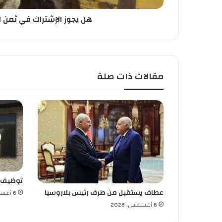
ر
ا
هل يجوز الإشتراك في ثمن ا
ك
ف
ي
ث
م
مقالات ذات صلة
ن
ا
ل
أ
ض
ح
ي
ة
؟
توظيف
عطاف يستقبل من طرف رئيس بلاروسيا
6 أغسطس، 2026
6 أغسطس، 2026