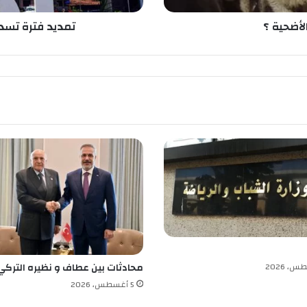
د
ي
لأضحية ؟
تمديد فترة تسديد
د
ا
ل
م
ر
ح
ل
ة
ا
ل
ث
ا
ن
ي
ة
م
ن
محادثات بين عطاف و نظيره التركي
ا
5 أغسطس، 2026
ل