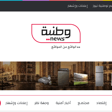
م لوطنية نيوز
إعلانات وإشهار
إقتصاد
مجتمـع
أخبار أمنية
وجهة نظر
إعلانات وإشهار