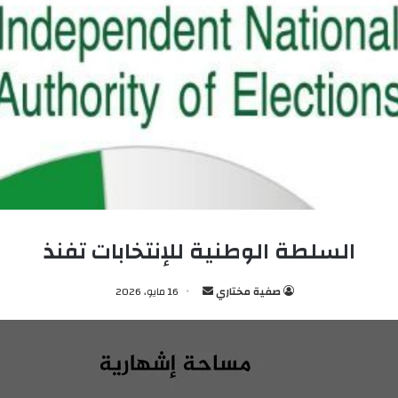
السلطة الوطنية للإنتخابات تفنذ
صفية مختاري
أ
16 مايو، 2026
ر
س
ل
ب