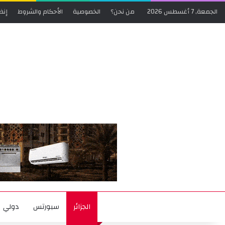
الجمعة, 7 أغسطس 2026
من نحن؟
الخصوصية
الأحكام والشروط
إنض
الجزائر
سبورتس
دولي