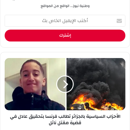
وطنية نيوز... الواقع من المواقع
أ
ك
ت
ب
ا
ل
إ
ي
ا
م
ل
ي
أ
ل
ح
ا
ز
ل
ا
خ
ب
ا
ا
ص
ل
ب
الأحزاب السياسية بالجزائر تطالب فرنسا بتحقيق عادل في
س
ك
ي
قضية مقتل نائل
ا