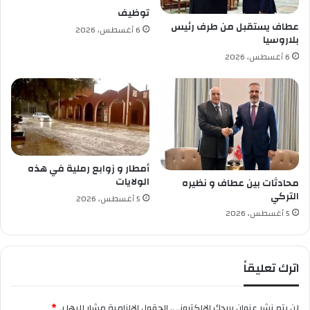
ب
ر
توظيف
ت
ب
عطاف يستقبل من طرف رئيس
6 أغسطس، 2026
ح
ي
بلاروسيا
ق
ة
6 أغسطس، 2026
ي
ب
ق
ا
ع
ل
ا
ج
د
ز
ل
ا
ف
ئ
ي
ر
أمطار و زوابع رملية في هذه
ق
الولايات
محادثات بين عطاف و نظيره
ض
التركي
5 أغسطس، 2026
ي
5 أغسطس، 2026
ة
م
ق
اترك تعليقاً
ت
ل
ن
لن يتم نشر عنوان بريدك الإلكتروني.
الحقول الإلزامية مشار إليها بـ
*