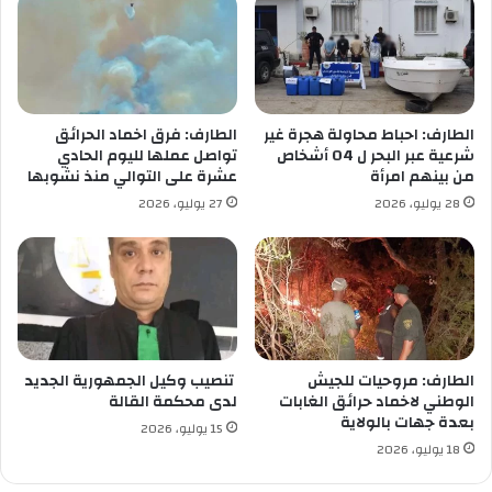
م
ا
ش
ئ
ه
ي
دٍ
ل
ل
م
ل
ر
الطارف: احباط محاولة هجرة غير
الطارف: فرق اخماد الحرائق
ف
ا
شرعية عبر البحر ل 04 أشخاص
تواصل عملها لليوم الحادي
و
ف
من بينهم امرأة
عشرة على التوالي منذ نشوبها
ض
ق
28 يوليو، 2026
27 يوليو، 2026
ى
ة
و
ا
ا
م
ح
ت
ت
ح
ج
ا
ا
ن
جٍ
ا
الطارف: مروحيات للجيش
تنصيب وكيل الجمهورية الجديد
ص
ت
الوطني لاخماد حرائق الغابات
لدى محكمة القالة
ا
بعدة جهات بالولاية
ا
15 يوليو، 2026
م
ل
18 يوليو، 2026
ت
ت
ع
ع