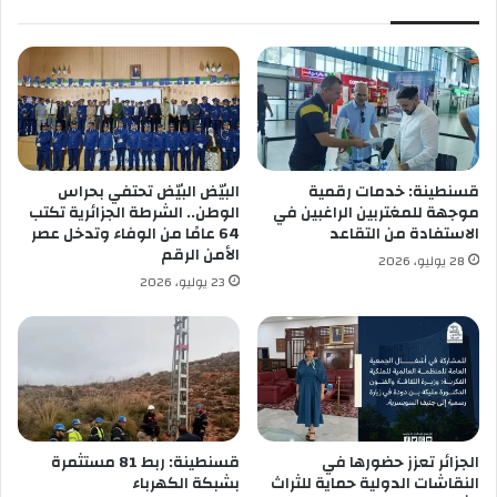
ب
ا
ا
ئ
ل
ر
خ
ي
ر
ن
و
ت
ب
ن
ظ
قسنطينة: خدمات رقمية
البيّض البيّض تحتفي بحراس
م
موجهة للمغتربين الراغبين في
الوطن.. الشرطة الجزائرية تكتب
ح
الاستفادة من التقاعد
64 عامًا من الوفاء وتدخل عصر
م
الأمن الرقم
28 يوليو، 2026
ل
23 يوليو، 2026
ة
ت
ح
س
ي
س
ي
ة
الجزائر تعزز حضورها في
قسنطينة: ربط 81 مستثمرة
النقاشات الدولية حماية للثراث
بشبكة الكهرباء
ل