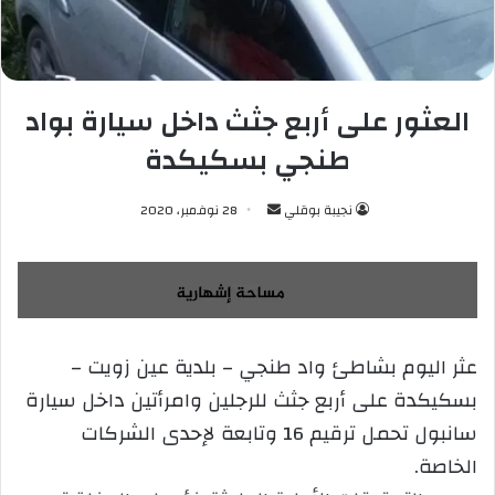
العثور على أربع جثث داخل سيارة بواد
طنجي بسكيكدة
نجيبة بوقلي
أ
28 نوفمبر، 2020
ر
س
ل
ب
ر
عثر اليوم بشاطئ واد طنجي – بلدية عين زويت –
ي
بسكيكدة على أربع جثث للرجلين وامرأتين داخل سيارة
د
ا
سانبول تحمل ترقيم 16 وتابعة لإحدى الشركات
إ
الخاصة.
ل