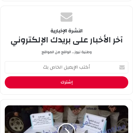
وك
النشرة الإخبارية
آخر الأخبار على بريدك الإلكتروني
وطنية نيوز... الواقع من المواقع
أ
ك
ت
ب
ا
ل
إ
ي
ت
م
و
ي
ق
ل
ي
ا