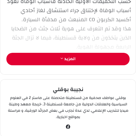
حسب التحقيقات الأولية الحادثة فأسباب الوفاة تعود
ك
أسباب الوفاة لإختناق جراء استنشاق لغاز أحادي
ت
ر
أكسيد الكربون CO المنبعث من مدفأة السيارة.
و
هذا وقد تم التعرف على هوية ثلاث جثث من الضحايا
ن
الذين يتخذون من ولاية قسنطينة، فيما لا تزال الجثة
ي
الرابعة مجهولة الهوية.
ا
المزيد
نجيبة بوقلي
بوقلي عواطف صحفية من قسنطينة متحصلة على ماستر 2 في العلوم
السياسية والعلاقات الدولية من جامعة قسنطينة 3. خريجة معهد وطينة
ميديا للتدريب الإعلامي، لدي عدة تجارب في بعض الجرائد الورقية، و مراسلة
بمواقع اخبارية.
في
سب