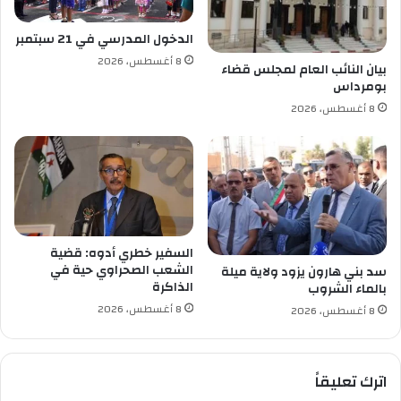
ص
ر
الدخول المدرسي في 21 سبتمبر
ي
8 أغسطس، 2026
ح
بيان النائب العام لمجلس قضاء
بومرداس
ا
ت
8 أغسطس، 2026
ا
ل
م
ن
س
و
ب
السفير خطري أدوه: قضية
ة
الشعب الصحراوي حية في
سد بني هارون يزود ولاية ميلة
ل
الذاكرة
بالماء الشروب
ل
8 أغسطس، 2026
8 أغسطس، 2026
ر
ئ
ي
س
اترك تعليقاً
ت