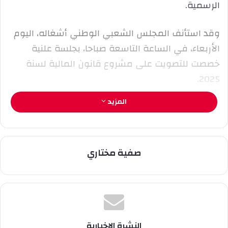
الرسمية.
ك
ت
ر
وقد استأنف المجلس الشعبي الوطني أشغاله، اليوم
و
الأربعاء، في الساعة التاسعة صباحا، بجلسة علنية
ن
خصصت للتصويت على مشروع قانون المالية لسنة
ي
2025.
ا
المزيد
صفية مختاري
النشرة الإخبارية