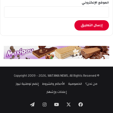
الموقع الإلكتروني
© Copyright 2009 - 2026, WATANIA NEWS, All Rights Reserved
من نحن؟
الخصوصية
الأحكام والشروط
إنضم لوطنية نيوز
إعلانات وإشهار
‫X
فيسبوك
‫YouTube
انستقرام
تيلقرام