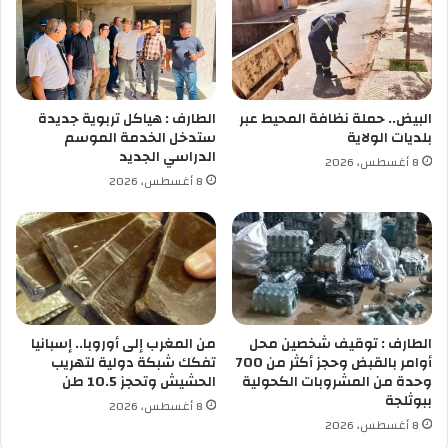
و
و
ب
ا
ل
ل
خ
ر
ل
ي
ا
ا
البيض.. حملة نظافة المحيط عبر
الطارف : هياكل تربوية جديدة
ف
ض
بلديات الولاية
ستدخل الخدمة الموسم
ة
ة
الدراسي الجديد
8 أغسطس، 2026
ب
ي
8 أغسطس، 2026
ل
ق
م
ف
ا
ع
ض
ل
ي
ى
و
ا
ق
الطارف : توقيف شخصين محل
من المغرب إلى أوروبا.. إسبانيا
ع
أوامر بالقبض وحجز أكثر من 700
تفكك شبكة دولية لتهريب
وحدة من المشروبات الكحولية
الحشيش وتحجز 10.5 طن
ق
ببوثلجة
ط
8 أغسطس، 2026
ا
8 أغسطس، 2026
ع