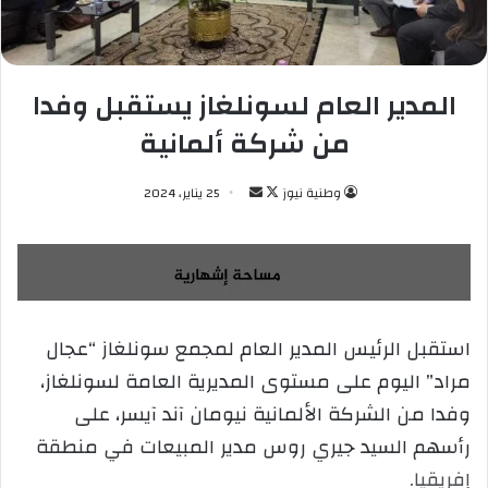
المدير العام لسونلغاز يستقبل وفدا
من شركة ألمانية
وطنية نيوز
ت
أ
25 يناير، 2024
ا
ر
ب
س
ع
ل
ع
ب
ل
ر
استقبل الرئيس المدير العام لمجمع سونلغاز “عجال
ى
ي
مراد” اليوم على مستوى المديرية العامة لسونلغاز،
X
د
ا
وفدا من الشركة الألمانية نيومان آند آيسر، على
إ
رأسهم السيد جيري روس مدير المبيعات في منطقة
ل
إفريقيا.
ك