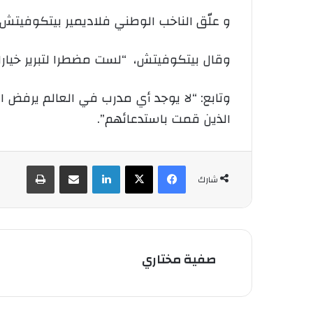
و علّق الناخب الوطني فلاديمير بيتكوفيتش،
وقال بيتكوفيتش، “لست مضطرا لتبرير خيار
وتابع: “لا يوجد أي مدرب في العالم يرفض ال
الذين قمت باستدعائهم”.
فيسبوك
‫X
لينكدإن
شارك عبر الإيميل
طباعة
شارك
صفية مختاري