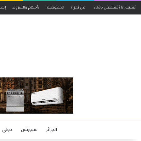
السبت, 8 أغسطس 2026
من نحن؟
الخصوصية
الأحكام والشروط
إنضم
الجزائر
سبورتس
دولي