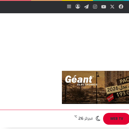
‫X
فيسبوك
‫YouTube
انستقرام
تيلقرام
تسجيل الدخول
إضافة عمود جانبي
26
℃
WEB TV
الجزائر