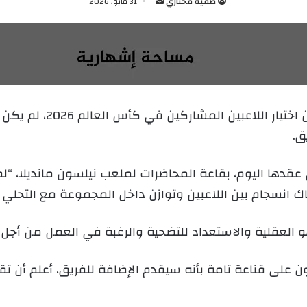
صفية مختاري
أ
31 مايو، 2026
ر
س
ل
ب
ر
ي
قال الناخب الوطني فلاديمير
د
ق.
ا
إ
ل
قدها اليوم، بقاعة المحاضرات لملعب نيلسون مانديلا، “لم 
ك
ك انسجام بين اللاعبين وتوازن داخل المجموعة مع التحلي با
ت
ر
العقلية والاستعداد للتضحية والرغبة في العمل من أجل ا
و
ن
ي
كون على قناعة تامة بأنه سيقدم الإضافة للفريق، أعلم أن تق
ا