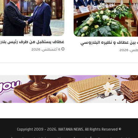
ي
ر
ب
ي
ت
ك
و
عطاف يستقبل من طرف رئيس بلار
 بين عطاف و نظيره البلاروسي
ف
6 أغسطس، 2026
ي
ت
ش
ي
ع
ل
ن
ع
ن
ق
ا
ئ
© Copyright 2009 - 2026, WATANIA NEWS, All Rights Reserved
م
ة