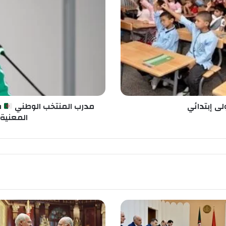
ب
ا
ل
م
ن
ت
خ
ب
ا
ل
لى إبتدائي
مدرب المنتخب الوطني
ف
و
المعنية ب
ط
ن
ي
ف
ل
ا
د
ي
م