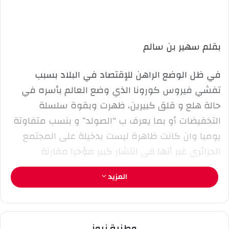
ل
ر
ى
ي
X
د
ا
بقلم سهير بن سالم
إ
ل
في ظل الوضع الراهن للإقتصاد في البلاد بسبب
ك
تفشي فيروس كورونا الذي وضع العالم بأسره في
ت
حالة هلع و قلق كبيرين، ظهرت وبقوة سلسلة
ر
و
التخفيضات أو بما يعرف ب “الصولد” و بنسب متفاوتة
ن
يوميا وان كانت ظاهرة ليست بدخيلة على المجتمع
ي
الجزائري غير أنها في انتشار كبير مؤخرا مقارنة
ا
بالماضي بعدما كانت موسمية فقط .
المزيد
فيما أصبحت جل المحلات إن لم نقل كلها وبماركات
عالمية تخضع لتهديد بالغلق بسبب سعيها لخفض
الأسعار في سبيل الربح ناهيك عن المنافسة الشرسة
وطنية نيوز