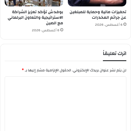
ك
م
ا
ا
تحفيزات مالية وحماية للمبلغين
بوفدش تؤكد تعزيز الشراكة
ن
ل
عن جرائم المخدرات
الاستراتيجية والتعاون البرلماني
ا
م
مع الصين
6 أغسطس، 2026
ت
ج
6 أغسطس، 2026
ه
ا
م
ن
ا
ي
اترك تعليقاً
ل
"
خ
ا
لن يتم نشر عنوان بريدك الإلكتروني.
الحقول الإلزامية مشار إليها بـ
*
ص
ة
ا
ل
ت
ع
ل
ي