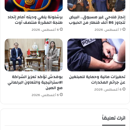
و
ل
ت
س
ا
ا
إنجاز فلاحي غير مسبوق.. البيض
برشلونة يلغي وديته أمام إتحاد
ي
ح
تتجاوز 86 ألف قنطار من الحبوب
طنجة المقررة منتصف أوت
م
ة
7 أغسطس، 2026
6 أغسطس، 2026
ب
ا
س
ل
ط
ف
ي
ن
ف
ي
ة
تحفيزات مالية وحماية للمبلغين
بوفدش تؤكد تعزيز الشراكة
عن جرائم المخدرات
الاستراتيجية والتعاون البرلماني
مع الصين
6 أغسطس، 2026
6 أغسطس، 2026
اترك تعليقاً