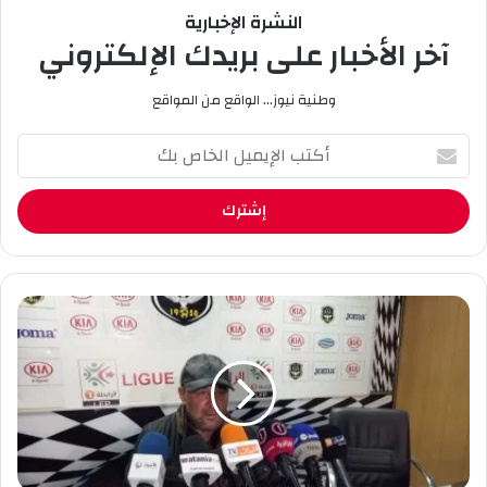
النشرة الإخبارية
آخر الأخبار على بريدك الإلكتروني
وطنية نيوز... الواقع من المواقع
أ
ك
ت
ب
ا
ل
إ
ي
ب
م
ن
ي
ش
ل
ي
ا
خ
ل
ة
خ
:
ا
"