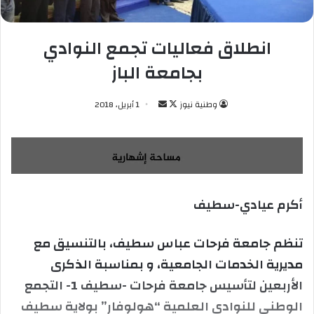
انطلاق فعاليات تجمع النوادي
بجامعة الباز
وطنية نيوز
ت
أ
1 أبريل، 2018
ا
ر
ب
س
ع
ل
ع
ب
ل
ر
أكرم عيادي-سطيف
ى
ي
X
د
ا
تنظم جامعة فرحات عباس سطيف، بالتنسيق مع
إ
مديرية الخدمات الجامعية، و بمناسبة الذكرى
ل
الأربعين لتأسيس جامعة فرحات -سطيف 1- التجمع
ك
الوطني للنوادي العلمية “هولوفار” بولاية سطيف
ت