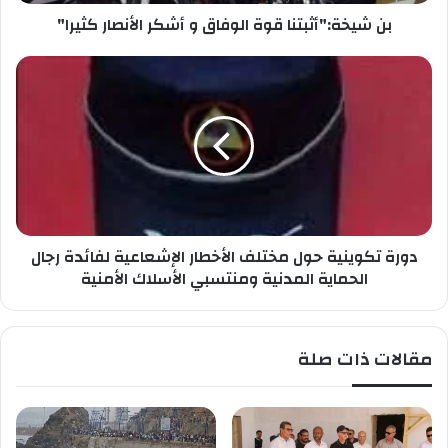
ص
أ
ب
بن شيخة:"أثبتنا قوة الوفاق و أشكر الأنصار كثيرا"
ث
ك
ب
ت
د
ن
و
ا
ر
ق
ة
و
ت
ة
ك
ا
و
ل
ي
و
ن
ف
دورة تكوينية حول مختلف الأخطار الإشعاعية لفائدة رجال
ي
ا
ة
الحماية المدنية ومنتسبي الأسلاك الأمنية
ق
ح
و
و
أ
ل
مقالات ذات صلة
ش
م
ك
خ
ر
ت
ا
ل
ل
ف