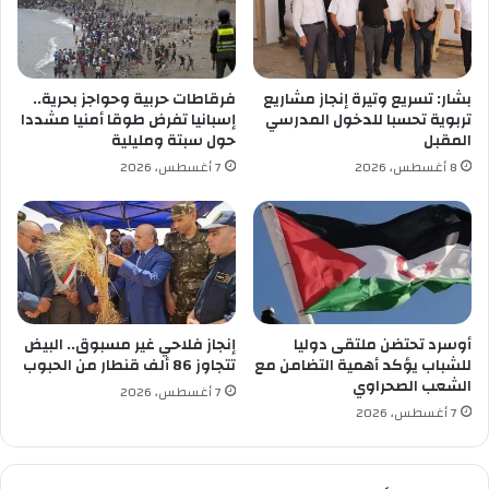
أ
ا
ن
ل
ص
أ
ا
خ
بشار: تسريع وتيرة إنجاز مشاريع
فرقاطات حربية وحواجز بحرية..
ر
ط
تربوية تحسبا للدخول المدرسي
إسبانيا تفرض طوقا أمنيا مشددا
ك
ا
المقبل
حول سبتة ومليلية
ث
ر
8 أغسطس، 2026
7 أغسطس، 2026
ي
ا
ر
ل
ا
إ
"
ش
ع
ا
ع
ي
أوسرد تحتضن ملتقى دوليا
إنجاز فلاحي غير مسبوق.. البيض
ة
للشباب يؤكد أهمية التضامن مع
تتجاوز 86 ألف قنطار من الحبوب
الشعب الصحراوي
ل
7 أغسطس، 2026
ف
7 أغسطس، 2026
ا
ئ
د