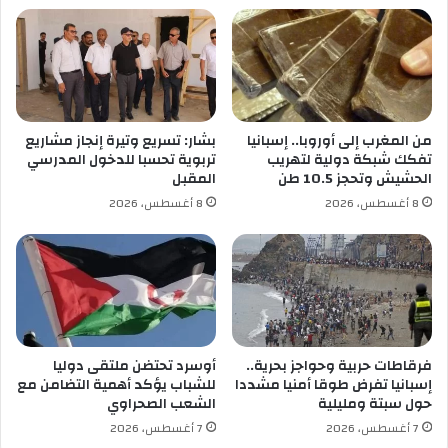
ا
ل
أ
و
ل
ش
ب
من المغرب إلى أوروبا.. إسبانيا
بشار: تسريع وتيرة إنجاز مشاريع
ي
تفكك شبكة دولية لتهريب
تربوية تحسبا للدخول المدرسي
ب
الحشيش وتحجز 10.5 طن
المقبل
ة
8 أغسطس، 2026
8 أغسطس، 2026
ا
ل
ق
ب
ا
ئ
ل
ت
فرقاطات حربية وحواجز بحرية..
أوسرد تحتضن ملتقى دوليا
ح
إسبانيا تفرض طوقا أمنيا مشددا
للشباب يؤكد أهمية التضامن مع
ق
حول سبتة ومليلية
الشعب الصحراوي
ق
7 أغسطس، 2026
7 أغسطس، 2026
ا