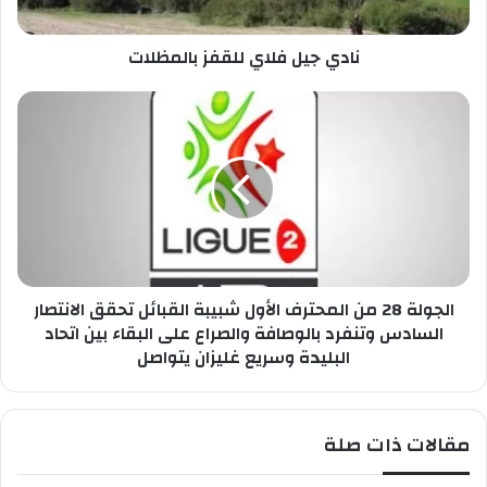
ا
ف
ص
ل
ب
نادي جيل فلاي للقفز بالمظلات
ا
ك
ي
ل
ا
ل
ل
ق
ج
ف
و
ز
ل
ب
ة
ا
2
ل
8
م
م
ظ
الجولة 28 من المحترف الأول شبيبة القبائل تحقق الانتصار
ن
ل
ا
السادس وتنفرد بالوصافة والصراع على البقاء بين اتحاد
ا
ل
البليدة وسريع غليزان يتواصل
ت
م
ح
ت
مقالات ذات صلة
ر
ف