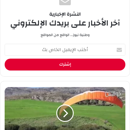
النشرة الإخبارية
آخر الأخبار على بريدك الإلكتروني
وطنية نيوز... الواقع من المواقع
أ
ك
ت
ب
ا
ل
إ
ي
ن
م
ا
ي
د
ل
ي
ا
ج
ل
ي
خ
ل