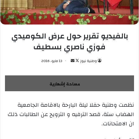
بالفيديو تقرير حول عرض الكوميدي
فوزي ناصري بسطيف
وطنية نيوز
ت
أ
13 مايو، 2016
ا
ر
ب
س
ع
ل
ع
ب
ل
ر
نظمت وطنية حفلا ليلة البارحة بالاقامة الجامعية
ى
ي
الهضاب ستة، قصد الترفيه و الترويح عن الطالبات ذلك
X
د
ا
ان الامتحانات.
إ
ل