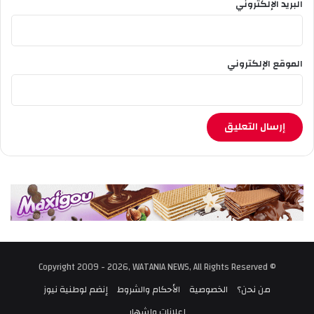
البريد الإلكتروني
ل
و
ص
ا
الموقع الإلكتروني
ف
ة
و
ا
ل
ص
ر
ا
ع
ع
ل
ى
ا
ل
© Copyright 2009 - 2026, WATANIA NEWS, All Rights Reserved
ب
ق
من نحن؟
الخصوصية
الأحكام والشروط
إنضم لوطنية نيوز
ا
إعلانات وإشهار