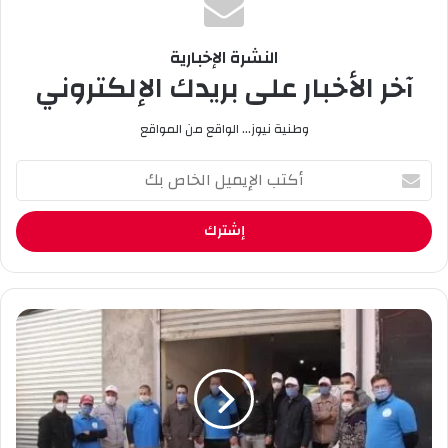
النشرة الإخبارية
آخر الأخبار على بريدك الإلكتروني
وطنية نيوز... الواقع من المواقع
أ
ك
ت
ب
ا
ل
إ
ي
ا
م
ل
ي
ج
ل
م
ا
ع
ل
ي
خ
ا