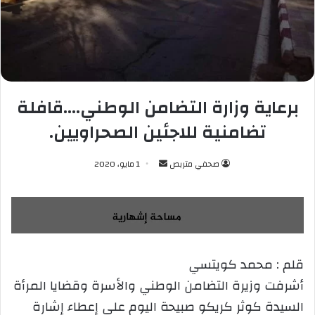
برعاية وزارة التضامن الوطني….قافلة
تضامنية للاجئين الصحراويين.
صحفي متربص
أ
1 مايو، 2020
ر
س
ل
ب
ر
قلم : محمد كويتسي
ي
أشرفت وزيرة التضامن الوطني والأسرة وقضايا المرأة
د
ا
السيدة كوثر كريكو صبيحة اليوم على إعطاء إشارة