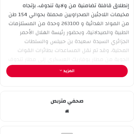
إ
إنطلاق قافلة تضامنية من ولاية تندوف، بإتجاه
ل
مخيمات اللاجئين الصحراويين محملة بحوالي 154 طن
ك
من المواد الغدائية و 263100 وحدة من المستلزمات
ت
ر
الطبية والصيدلانية، وبحضور رئيسة الهلال الأحمر
و
الجزائري السيدة سعيدة بن حبيلس والسلطات
ن
المحلية، وقد تم نقل المساعدات بطائرات القوات
ي
الجوية من مطار بوفاريك العسكري إلى مطار تندوف
ا
ليتم بعد ذلك توزيعها على 14 شاحنة منها 09
المزيد
شاحنات، وجاء في تصريح للويزة أن الهبة ليست الأولى
ولن تكن الأخيرة للشعب الصحراوي.
صحفي متربص
مو
قع
الوي
ب