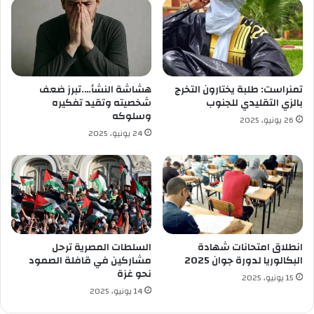
ي
"
ر
أ
م
و
ض
ل
ا
ع
ن
م
تمنراست: طلبة يختارون التخرج
هشاشة النشأ….تبرز ضعف
ل
بالزي التقليدي للجنوب
شخصيته وتقيد تفكيره
ج
وسلوكه
26 يونيو، 2025
ز
24 يونيو، 2025
ا
ئ
ر
ي
ب
ا
ل
ل
انطلاق امتحانات شهادة
السلطات المصرية ترحل
ه
البكالوريا لدورة جوان 2025
مشاركين في قافلة الصمود
نحو غزة
ج
15 يونيو، 2025
ة
14 يونيو، 2025
ا