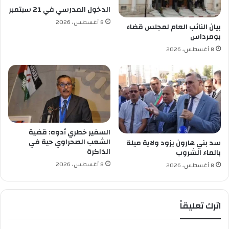
ل
ي
الدخول المدرسي في 21 سبتمبر
د
8 أغسطس، 2026
ا
بيان النائب العام لمجلس قضاء
بومرداس
ل
أ
8 أغسطس، 2026
ض
ح
ى
م
ن
أ
م
السفير خطري أدوه: قضية
ي
الشعب الصحراوي حية في
سد بني هارون يزود ولاية ميلة
ر
الذاكرة
بالماء الشروب
د
8 أغسطس، 2026
8 أغسطس، 2026
و
ل
ة
ق
اترك تعليقاً
ط
ر