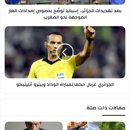
ص
ا
ب
بعد تهديدات الجزائر.. إسبانيا توضّح بخصوص إمدادات الغاز
ت
ك
ا
الموجهة نحو المغرب
ل
ج
ا
ز
ل
ا
ج
ئ
ز
ر
ا
.
ئ
.
ر
إ
ي
س
غ
ب
الجزائري غربال حكما لمباراة الوداد وبيترو أتليتيكو
ر
ا
ب
ن
ا
ي
ل
مقالات ذات صلة
ا
ح
ت
ك
و
م
ضّ
ا