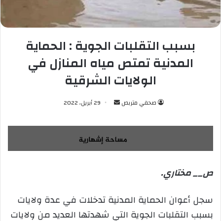
بسبب التقلبات الجوية : الحماية
المدنية تمتص مياه المنازل في
الولايات الشرقية
صحفي متربص
أ
29 أبريل، 2022
ر
س
ل
ب
ر
ص__ مختاري.
ي
د
ا
سجل أعوان الحماية المدنية تدخلات في عدة ولايات
إ
بسبب التقلبات الجوية التي شهدتها العديد من ولايات
ل