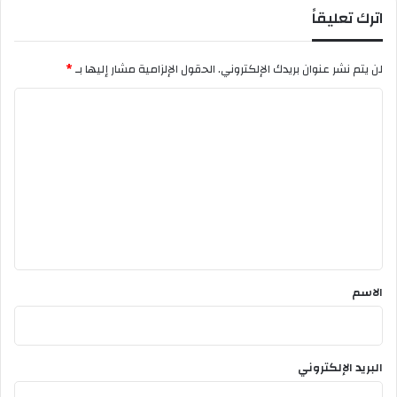
ل
اترك تعليقاً
ج
ي
ه
ت
ة
ي
لن يتم نشر عنوان بريدك الإلكتروني.
الحقول الإلزامية مشار إليها بـ
*
ن
ك
ح
و
ا
و
ل
ا
ل
ت
م
ع
غ
ر
ل
ب
ي
ق
*
الاسم
البريد الإلكتروني