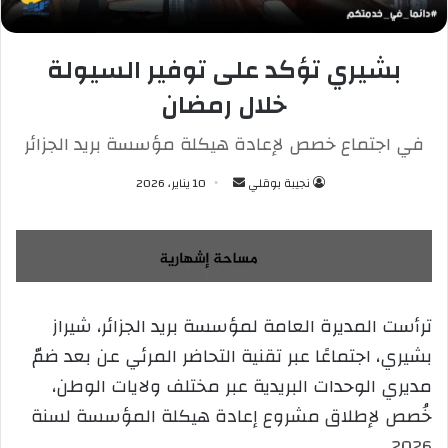
بشيري تؤكد على توفير السيولة
خلال رمضان
في اجتماع خصص لإعادة هيكلة مؤسسة بريد الجزائر
نجيبة بوقلي
أ
10 يناير، 2026
ر
س
ل
ب
ر
ترأست المديرة العامة لمؤسسة بريد الجزائر، شيراز
ي
بشيري، اجتماعًا عبر تقنية التحاضر المرئي عن بعد ضمّ
د
ا
مديري الوحدات البريدية عبر مختلف ولايات الوطن،
إ
خُصص لإطلاق مشروع إعادة هيكلة المؤسسة لسنة
ل
2026.
ك