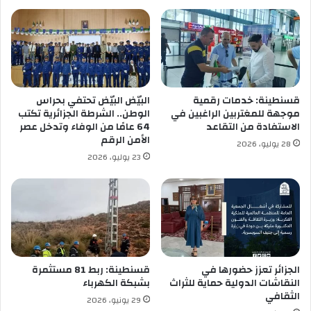
ي
ة
ج
د
ي
د
ة
قسنطينة: خدمات رقمية
البيّض البيّض تحتفي بحراس
موجهة للمغتربين الراغبين في
الوطن.. الشرطة الجزائرية تكتب
الاستفادة من التقاعد
64 عامًا من الوفاء وتدخل عصر
الأمن الرقم
28 يوليو، 2026
23 يوليو، 2026
الجزائر تعزز حضورها في
قسنطينة: ربط 81 مستثمرة
النقاشات الدولية حماية للثراث
بشبكة الكهرباء
الثقافي
29 يونيو، 2026