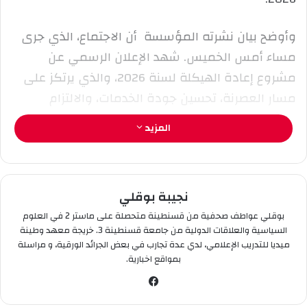
ت
ر
وأوضح بيان نشرته المؤسسة أن الاجتماع، الذي جرى
و
مساء أمس الخميس. شهد الإعلان الرسمي عن
ن
مشروع إعادة الهيكلة لسنة 2026، والذي يرتكز على
ي
مسار العصرنة، تحسين جودة الخدمات، والالتزام
ا
بميثاق الاستقبال.
المزيد
تم التأكيد على جملة من المحاور الأساسية. أبرزها
تنظيم المرافق البريدية، ضمان حسن سير الشبابيك
نجيبة بوقلي
الآلية، الارتقاء بجودة الاستقبال، تحسين معاملة
الزبائن. إضافة إلى تعزيز أداء الشبكة البريدية على
بوقلي عواطف صحفية من قسنطينة متحصلة على ماستر 2 في العلوم
السياسية والعلاقات الدولية من جامعة قسنطينة 3. خريجة معهد وطينة
المستوى الوطني.
ميديا للتدريب الإعلامي، لدي عدة تجارب في بعض الجرائد الورقية، و مراسلة
بمواقع اخبارية.
شددت بشيري، بخصوص التحضيرات لشهر رمضان
في
الكريم على ضرورة ضمان التوفر الدائم للسيولة على
سب