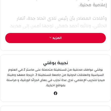
ر
إعلامية محلية.
و
ن
وأفادت المصادر بأن رئيس نادي اتحاد جدة، أنمار
ي
الحائلي، ونائبه أحمد كعكي توجها أمس إلى مدريد،
ا
من أجل إتمام صفقة انتقاله.
المزيد
ويأتي هذا بعد أقل من 24 ساعة على كشف خبير
الانتقالات الشهير فابريزيو رومانو، أن النجم الفرنسي
كريم بنزيما وقع على عقد مع نادي الاتحاد السعودي
نجيبة بوقلي
يمتد حتى عام 2025.
بوقلي عواطف صحفية من قسنطينة متحصلة على ماستر 2 في العلوم
السياسية والعلاقات الدولية من جامعة قسنطينة 3. خريجة معهد وطينة
ميديا للتدريب الإعلامي، لدي عدة تجارب في بعض الجرائد الورقية، و مراسلة
وأضاف فابريزيو رومانو، في تغريدة على حسابه في
بمواقع اخبارية.
“تويتر”، أن العقد يتضمن كذلك خيار التمديد لموسم
في
آخر.
سب
وك