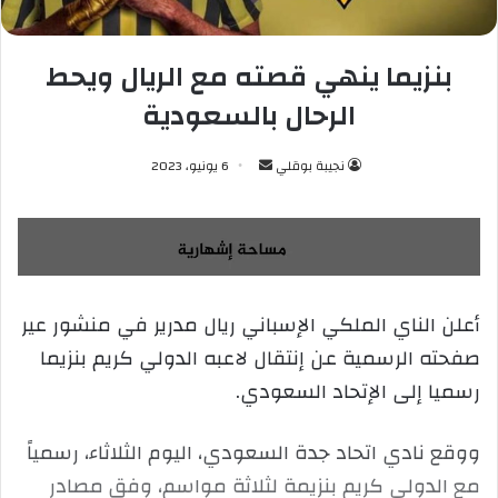
بنزيما ينهي قصته مع الريال ويحط
الرحال بالسعودية
نجيبة بوقلي
أ
6 يونيو، 2023
ر
س
ل
ب
ر
أعلن الناي الملكي الإسباني ريال مدرير في منشور عير
ي
صفحته الرسمية عن إنتقال لاعبه الدولي كريم بنزيما
د
ا
رسميا إلى الإتحاد السعودي.
إ
ل
ووقع نادي اتحاد جدة السعودي، اليوم الثلاثاء، رسمياً
ك
مع الدولي كريم بنزيمة لثلاثة مواسم، وفق مصادر
ت