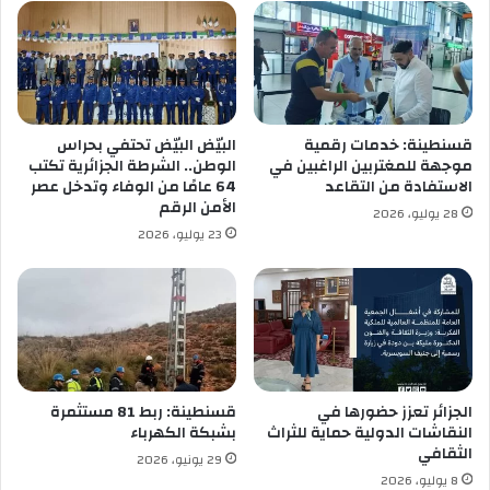
ع
ط
ي
ا
ة
ن
ب
ا
س
ب
ي
ر
قسنطينة: خدمات رقمية
البيّض البيّض تحتفي بحراس
د
ا
موجهة للمغتربين الراغبين في
الوطن.. الشرطة الجزائرية تكتب
ي
ه
الاستفادة من التقاعد
64 عامًا من الوفاء وتدخل عصر
ب
ي
الأمن الرقم
28 يوليو، 2026
ل
م
23 يوليو، 2026
ع
و
ب
ف
ا
ي
س
ت
ش
و
س
ط
الجزائر تعزز حضورها في
قسنطينة: ربط 81 مستثمرة
النقاشات الدولية حماية للثراث
بشبكة الكهرباء
ب
الثقافي
ك
29 يونيو، 2026
ا
8 يوليو، 2026