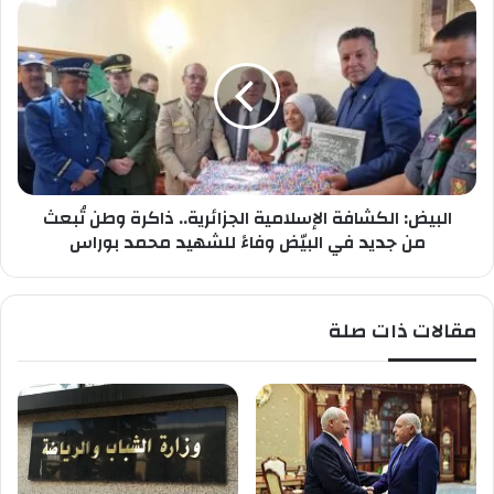
ي
ا
ح
ل
ذ
ب
ر
ي
!
ض
:
ا
ل
ك
البيض: الكشافة الإسلامية الجزائرية.. ذاكرة وطن تُبعث
ش
ا
من جديد في البيّض وفاءً للشهيد محمد بوراس
ف
ة
ا
مقالات ذات صلة
ل
إ
س
ل
ا
م
ي
ة