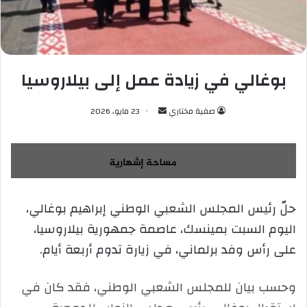
بوغالي في زيادة عمل إلى بيلاروسيا
صفية مختاري
أ
23 مايو، 2026
ر
س
ل
ب
ر
حلّ رئيس المجلس الشعبي الوطني إبراهيم بوغالي،
ي
اليوم السبت بمينسك، عاصمة جمهورية بيلاروسيا،
د
ا
على رأس وفد برلماني، في زيارة تدوم أربعة أيام.
إ
ل
وحسب بيان للمجلس الشعبي الوطني، فقد كان في
ك