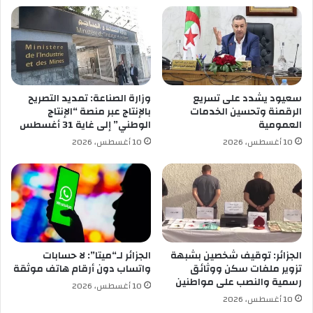
ا
ع
ق
ط
ا
ا
ت
ف
ا
و
ل
ر
إ
ئ
سعيود يشدد على تسريع
وزارة الصناعة: تمديد التصريح
ق
ي
الرقمنة وتحسين الخدمات
بالإنتاج عبر منصة “الإنتاج
ت
س
العمومية
الوطني” إلى غاية 31 أغسطس
ص
ا
10 أغسطس، 2026
10 أغسطس، 2026
ا
ل
د
ج
ي
م
ة
ع
م
ي
ع
ة
ا
ا
ل
ل
الجزائر: توقيف شخصين بشبهة
الجزائر لـ“ميتا”: لا حسابات
ج
ع
تزوير ملفات سكن ووثائق
واتساب دون أرقام هاتف موثقة
ز
رسمية والنصب على مواطنين
ا
10 أغسطس، 2026
ا
م
10 أغسطس، 2026
ئ
ة