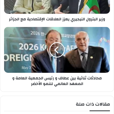
خ
ب
ا
ت
ص
ر
ب
وزير البترول النيجيري يعزز العلاقات الإقتصادية مع الجزائر
و
ك
ل
ا
م
ل
ح
ن
ا
ي
د
ج
ث
ي
ا
ر
ت
ي
ث
ي
ن
ع
محادثات ثنائية بين عطاف و رئيس الجمعية العامة و
ا
ز
ئ
المعهد العالمي للنمو الأخضر
ز
ي
ا
ة
ل
ب
مقالات ذات صلة
ع
ي
ل
ن