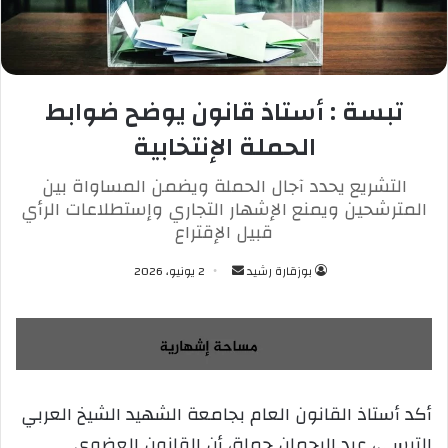
تبسة : أستاذ قانون يوضح ضوابط
الحملة الإنتخابية
التشريع يحدد آجال الحملة ويضمن المساواة بين
المترشحين ويمنع الإشهار التجاري وإستطلاعات الرأي
قبيل الإقتراع
بوزقارة رشيد
أ
2 يونيو، 2026
ر
س
ل
ب
ر
أكد أستاذ القانون العام بجامعة الشهيد الشيخ العربي
ي
التبسي، عبد الرحمان حملة، أن القانون العضوي
د