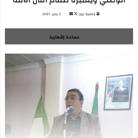
الوطني ويعتبره صمام أمان الأمة
وطنية نيوز
ت
أ
2 يناير، 2017
ا
ر
ب
س
ع
ل
ع
ب
ل
ر
ى
ي
X
د
ا
إ
ل
ك
ت
ر
و
ن
ي