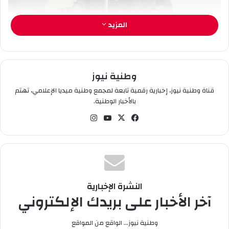
ا
المزيد
وطنية نيوز
قناة وطنية نيوز، إخبارية رقمية تابعة لمجمع وطنية ميديا الإعلامي، تهتم
بالأخبار الوطنية.
في
‫X
‫You
انس
سب
Tub
تقر
وك
e
ام
تجمع أمل الجزائر يجدد تمسكه بالتيار الوطني ويعتبره صمام أمان الأمة
سطيف: أ. حداد
النشرة الإخبارية
آخر الأخبار على بريدك الإلكتروني
جدد حزب تجمع أمل الجزائر “تاج” تمسكه بتوجهه
ضمن أحزاب التيار الوطني الذي اعتبره بصمام أمان
وطنية نيوز... الواقع من المواقع