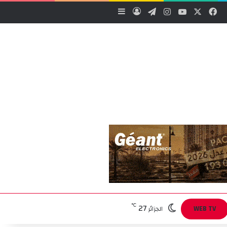
‫X
فيسبوك
‫YouTube
انستقرام
تيلقرام
تسجيل الدخول
إضافة عمود جانبي
27
℃
WEB TV
الجزائر