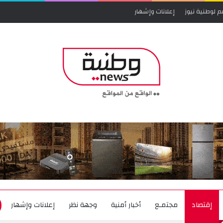
م لوطنية نيوز
إعلانات وإشهار
إقتصاد
مجتمـع
أخبار أمنية
وجهة نظر
إعلانات وإشهار