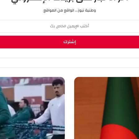
وطنية نيوز... الواقع من المواقع
ا
ل
ج
ز
ا
ئ
ر
_
ب
و