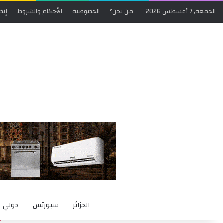
الجمعة, 7 أغسطس 2026
من نحن؟
الخصوصية
الأحكام والشروط
إنض
الجزائر
سبورتس
دولي