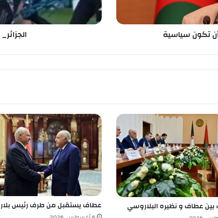
ل
ي
ف
أن تكون سياسية
الجزائر_ 
ي
ا
:
ل
ن
ت
ش
ا
ه
د
ا
ل
م
ب
ا
ر
ا
عطاف يستقبل من طرف رئيس بلار
 بين عطاف و نظيره البلاروسي
ة
6 أغسطس، 2026