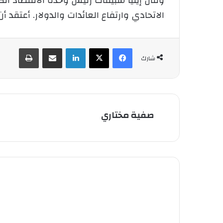
وقال إيليا سبيفاك رئيس وحدة ‌الاقتصاد ⁠
الاتحادي وارتفاع العائدات والدولار. أعتقد
فيسبوك
‫X
لينكدإن
شارك عبر الإيميل
طباعة
شارك
صفية مختاري