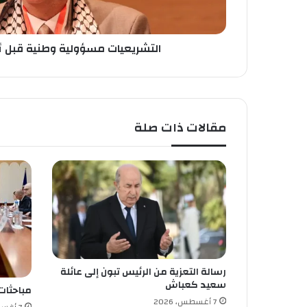
م
س
ؤ
التشريعيات مسؤولية وطنية قبل 
و
ل
ي
ة
و
مقالات ذات صلة
ط
ن
ي
ة
ق
ب
ل
أ
ن
ت
رسالة التعزية من الرئيس تبون إلى عائلة
ك
سعيد كعباش
و
مباحثات
ن
7 أغسطس، 2026
7 أغسطس، 2026