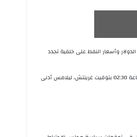
أربعاء، ليسجل أدنى مستوى له في 11 أسبوعا مع ارتفاع الدولار وأسعار النفط على ‌خلفية تجدد
وهبط سعر الذهب في المعاملات الفورية 1.8 بالمائة إلى 4187.59 دولار للأوقية “الأونصة”، بحلول الساعة 02:30 بتوقيت غرينتش، ليلامس أدنى