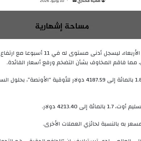
صفية مختاري
أ
10 يونيو، 2026
ر
س
ل
ب
ر
ي
انخفض الذهب بأكثر من واحد بالمائة، اليوم ال
د
ران، مما فاقم المخاوف بشأن التضخم ورفع أسعار الفائدة.
ا
إ
ل
ك
ت
ر
ى 4213.40 دولار.
و
ن
ي
مسعر به بالنسبة لحائزي العملات الأخرى.
ا