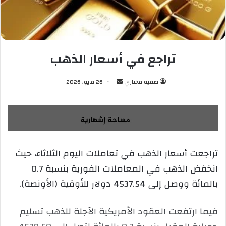
تراجع في أسعار الذهب
صفية مختاري
أ
26 مايو، 2026
ر
س
ل
ب
ر
تراجعت أسعار الذهب في تعاملات اليوم الثلاثاء، حيث
ي
انخفض الذهب في المعاملات الفورية بنسبة 0.7
د
ا
بالمائة ووصل إلى ‌4537.54 دولار للأوقية (الأونصة).
إ
ل
فيما ارتفعت العقود الأمريكية الآجلة للذهب تسليم
ك