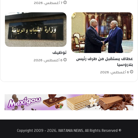
7 أغسطس، 2026
ل
أ
س
ع
د
ب
ا
ل
توظيف
ب
عطاف يستقبل من طرف رئيس
6 أغسطس، 2026
ي
بلاروسيا
ض
6 أغسطس، 2026
© Copyright 2009 - 2026, WATANIA NEWS, All Rights Reserved