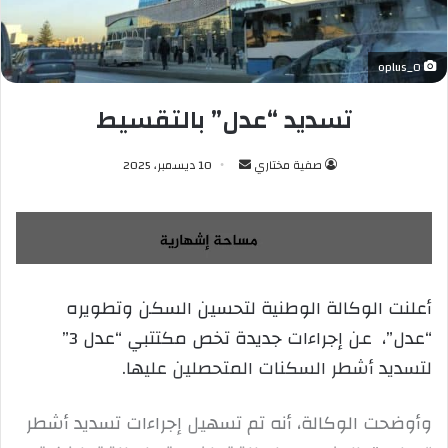
oplus_0
تسديد “عدل” بالتقسيط
صفية مختاري
أ
10 ديسمبر، 2025
ر
س
ل
ب
ر
أعلنت الوكالة الوطنية لتحسين السكن وتطويره
ي
“عدل”، عن إجراءات جديدة تخص مكتتبي “عدل 3”
د
ا
لتسديد أشطر السكنات المتحصلين عليها.
إ
ل
وأوضحت الوكالة، أنه تم تسهيل إجراءات تسديد أشطر
ك