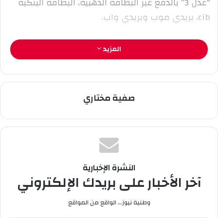
“عدل 3” بالدفع عبر البطاقة الذهبية، البطاقة البنكية
ت
ر
cib، بريدي موب وبريدي واب.
و
ن
المزيد
ي
ا
صفية مختاري
النشرة الإخبارية
آخر الأخبار على بريدك الإلكتروني
وطنية نيوز... الواقع من المواقع