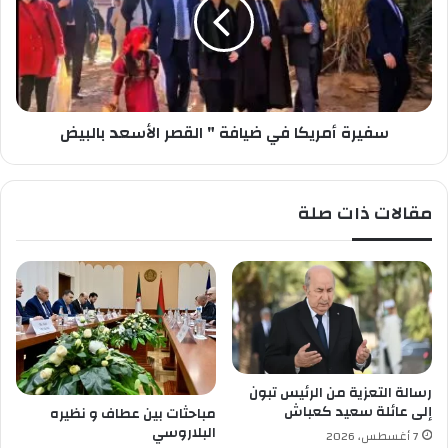
ي
ر
_
ة
ص
أ
ي
م
ن
ر
ي
ي
سفيرة أمريكا في ضيافة " القصر الأسعد بالبيض
ك
ا
ف
ي
مقالات ذات صلة
ض
ي
ا
ف
ة
"
ا
ل
ق
رسالة التعزية من الرئيس تبون
ص
إلى عائلة سعيد كعباش
مباحثات بين عطاف و نظيره
ر
البلاروسي
7 أغسطس، 2026
ا