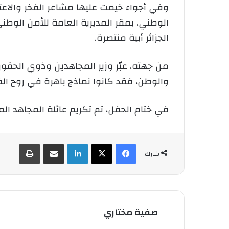
وفي أجواء خيمت عليها مشاعر الفخر والاعتزا
الوطني، بمقر المديرية العامة للأمن الوطن
الجزائر أبية منتصرة.
من جهته، عبّر وزير المجاهدين وذوي الحقوق،
والوطن، فقد كانوا نماذج باهرة في روح الف
في ختام الحفل، تم تكريم عائلة المجاهد ا
فيسبوك
‫X
لينكدإن
شارك عبر الإيميل
طباعة
شارك
صفية مختاري