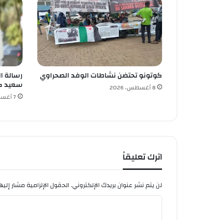
ى
م
ن
ف
ذ
ي
ع
كوتونو تحتضن نشاطات الوفد الصحراوي
رسالة ال
م
سعيد ك
ل
8 أغسطس، 2026
ي
7 أغسطس، 2026
ة
ا
ل
س
ط
اترك تعليقاً
و
ع
ل
لن يتم نشر عنوان بريدك الإلكتروني.
الحقول الإلزامية مشار إليها
ى
م
ا
ح
ل