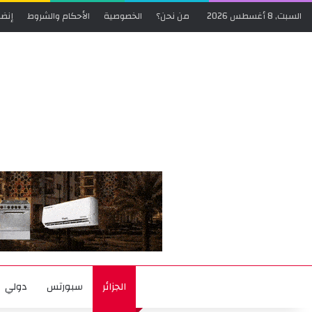
السبت, 8 أغسطس 2026
من نحن؟
الخصوصية
الأحكام والشروط
إنضم
الجزائر
سبورتس
دولي