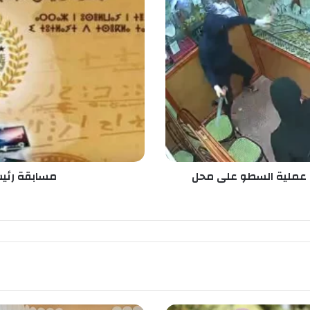
س
ا
ب
ق
ة
ر
ئ
ي
س
ا
ل
ج
عملية السطو على محل
مسابقة رئيس
م
ه
و
ر
ي
ة
ل
ل
غ