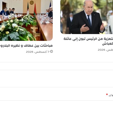
ة
ا
ل
أ
م
ا
ز
تعزية من الرئيس تبون إلى عائلة
ي
عباش
غ
مباحثات بين عطاف و نظيره البلار
ي
7 أغسطس، 2026
ة
 بـ
*