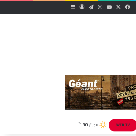
‫X
فيسبوك
‫YouTube
انستقرام
تيلقرام
تسجيل الدخول
إضافة عمود جانبي
30
℃
WEB TV
الجزائر