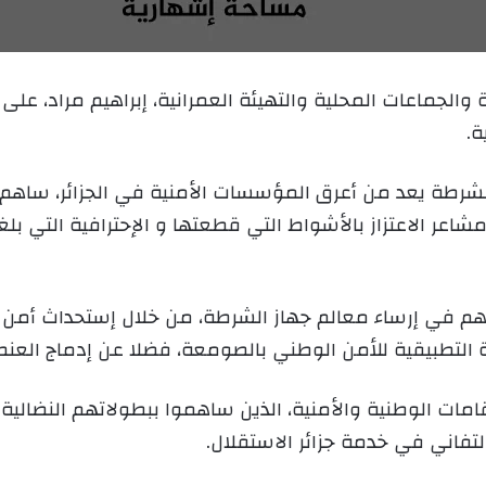
ب
ر
ي
ة والجماعات المحلية والتهيئة العمرانية، إبراهيم مراد، ع
د
ة.
ا
إ
ل
 الشرطة يعد من أعرق المؤسسات الأمنية في الجزائر، ساه
ك
شاعر الاعتزاز بالأشواط التي قطعتها و الإحترافية التي ب
ت
ر
و
ن
اهم في إرساء معالم جهاز الشرطة، من خلال إستحداث أمن 
ي
ة التطبيقية للأمن الوطني بالصومعة، فضلا عن إدماج العن
ا
قامات الوطنية والأمنية، الذين ساهموا ببطولاتهم النضال
التفاني في خدمة جزائر الاستقلال.