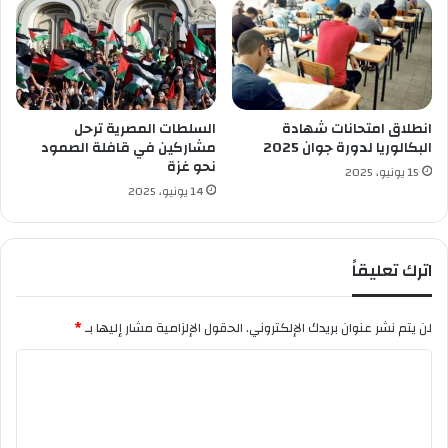
أ
س
ا
ط
ي
ر
انطلاق امتحانات شهادة
السلطات المصرية ترحل
ع
البكالوريا لدورة جوان 2025
مشاركين في قافلة الصمود
نحو غزة
د
15 يونيو، 2025
ي
14 يونيو، 2025
د
ة
اترك تعليقاً
لن يتم نشر عنوان بريدك الإلكتروني.
الحقول الإلزامية مشار إليها بـ
*
ا
ل
ت