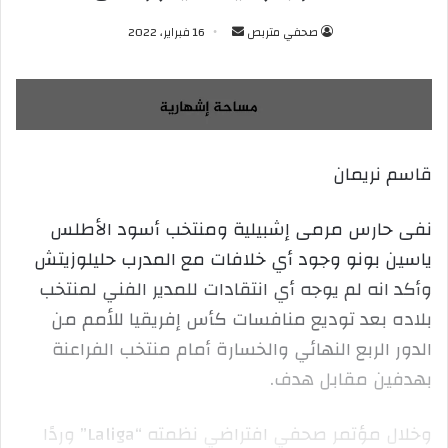
صحفي متربص
أ
16 فبراير، 2022
ر
س
ل
ب
ر
قاسم نريمان
ي
د
ا
نفى حارس مرمى إشبيلية ومنتخب أسود الأطلس
إ
ياسين بونو وجود أي خلافات مع المدرب حليلوزيتش
ل
وأكد انه لم يوجه أي انتقادات للمدير الفني لمنتخب
ك
بلاده بعد توديع منافسات كأس إفريقيا للأمم من
ت
ر
الدور الربع النهائي والخسارة أمام منتخب الفراعنة
و
بهدفين مقابل هدف.
ن
ي
وخلال مؤتمر صحفي افتراضي نظمته “Laliga” وردًا
ا