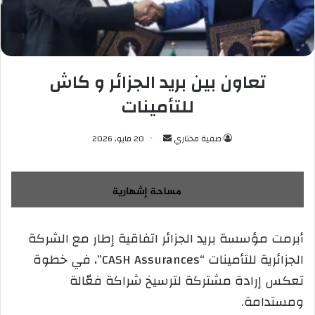
تعاون بين بريد الجزائر و كاش
للتأمينات
صفية مختاري
أ
20 مايو، 2026
ر
س
ل
ب
ر
أبرمت مؤسسة بريد الجزائر اتفاقية إطار مع الشركة
ي
الجزائرية للتأمينات “CASH Assurances”، في خطوة
د
ا
تعكس إرادة مشتركة لترسيخ شراكة فعّالة
إ
ومستدامة.
ل