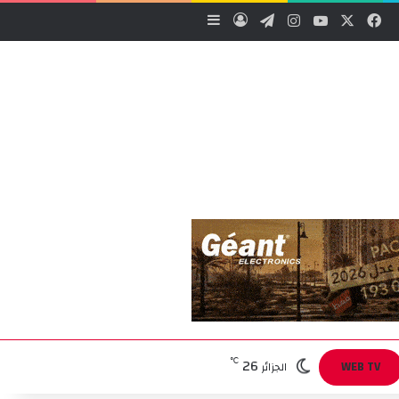
‫X
فيسبوك
‫YouTube
انستقرام
تيلقرام
تسجيل الدخول
إضافة عمود جانبي
26
℃
WEB TV
الجزائر