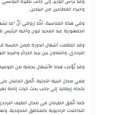
وقد ترأّس الوزير، إلى جانب نظيره التونسي 
وخبراء القطاعين من البلدين.
وفي هذه المناسبة، أكّد زروقي أنّ “ما تشه
الجمهورية عبد المجيد تبون وأخيه الرئيس قي
وقد انتظمت أشغال الدورة ضمن خمسة فرق ع
الترددي، والتعاون بين بريد الجزائر والبريد 
وقد تُوّجت هذه الأشغال بجملة من التوصيات
ففي مجال البنية التحتية، اتّفق الجانبان ع
باتجاه إيطاليا، إلى جانب بحث آليات إتاحة تع
كما اتّفق الطرفان في مجال الطيف الترددي
التداخلات الراديوية بالمناطق الحدودية، وتعزيز