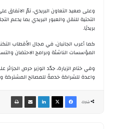
وعلى صعيد التعاون البريدي، تمّ الاتفاق عل
التحتية للنقل والعبور البريدي بما يدعم ال
بريديًا.
كما أعرب الجانبان، في مجال الأقطاب التك
المؤسسات الناشئة وبرامج الاحتضان والتسريع
وفي ختام الزيارة، جدّد الوزير حرص الجزائر ع
واعدة للشراكة خدمةً للمصالح المشتركة واس
فيسبوك
‫X
لينكدإن
شارك عبر الإيميل
طباعة
شارك