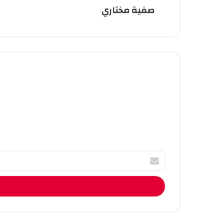
صفية مختاري
أ
ك
ت
ب
ا
ل
إ