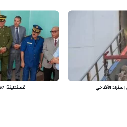
ق
س
ن
ط
ي
ن
ة
:
2
9
1
6
7
إستراد الأضاحي
قسنطينة: 29167 مترشحا لشهادة البكالوريا
م
ت
ر
ش
ح
ا
ل