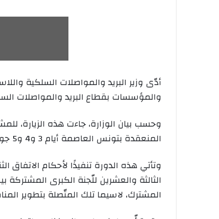
أدّى وزير البريد والمواصلات السلكية والل
والمؤسسات بقطاع البريد والمواصلات السل
وحسب بيان الوزارة، جاءت هذه الزيارة، للمشا
المنعقدة بتونس العاصمة أيام 3 و4 و5 جوان 2026.
وتأتي هذه الدورة تنفيذًا لأحكام الاتفاق ال
الثالثة والعشرين للّجنة الكبرى المشتركة ب
المشترك، لاسيما تلك المتّصلة بتطوير المن