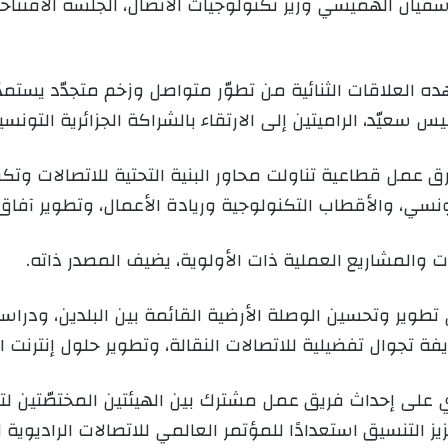
سفيان الهميسي وزير تكنولوجيات الاتصال، الجلسة الافتتاح
ده العلاقات الثنائية من تطوّر متواصل وزخم متجدّد يستم
س سعيّد، الراميتين إلى الارتقاء بالشراكة الجزائرية التون
مل قطاعية تناولت محاور البنية التحتية للاتصالات وتك
التونسي، والأقطاب التكنولوجية وريادة الأعمال، وتطوير آفاق 
 والمشاريع العملية ذات الأولوية، يضيف المصدر ذاته.
لى تطوير وتحسين الوصلة الأرضية القائمة بين البلدين، ودر
ريفة تجوال تفضيلية للاتصالات النقالة، وتطوير حلول إنترنت 
 على إحداث فريق عمل مشترك بين الهيئتين المختصّتين لت
 التنسيق استعدادًا للمؤتمر العالمي للاتصالات الراديوية لعام 