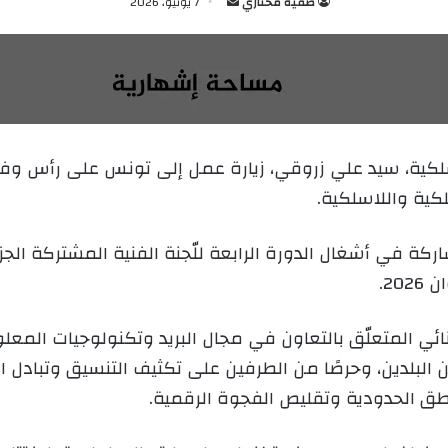
صفية مختاري
أ
7 يونيو، 2026
ر
س
ل
ب
ر
ي
اسلكية، سيد علي زروقي، زيارة عمل إلى تونس على رأس وفد
د
كية واللاسلكية.
ا
إ
ل
ركة في أشغال الدورة الرابعة للّجنة الفنية المشتركة الجز
ك
ت
ر
ثنائي المتعلّق بالتعاون في مجال البريد وتكنولوجيات المعل
و
ن
ين البلدين، وحرصًا من الطرفين على تكثيف التنسيق وتبادل 
ي
اطق الحدودية وتقليص الفجوة الرقمية.
ا