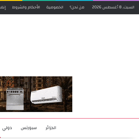
السبت, 8 أغسطس 2026
من نحن؟
الخصوصية
الأحكام والشروط
إنضم
الجزائر
سبورتس
دولي