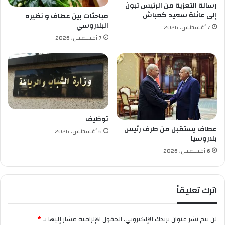
ا
رسالة التعزية من الرئيس تبون
ل
إلى عائلة سعيد كعباش
مباحثات بين عطاف و نظيره
ت
البلاروسي
7 أغسطس، 2026
ص
7 أغسطس، 2026
د
ي
ل
ه
ا
إ
ع
ل
توظيف
ا
عطاف يستقبل من طرف رئيس
6 أغسطس، 2026
م
بلاروسيا
ي
6 أغسطس، 2026
ا
اترك تعليقاً
لن يتم نشر عنوان بريدك الإلكتروني.
الحقول الإلزامية مشار إليها بـ
*