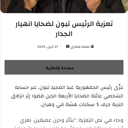
تعزية الرئيس تبون لضحايا انهيار
الجدار
صفية مختاري
أ
27 أبريل، 2025
ر
س
ل
ب
ر
عزّى رئيس الجمهورية عبد المجيد تبون، عبر حسابه
ي
الشخصي عائلة الضحايا الأربعة الذين قضوا إثر انزلاق
د
ا
التربة جرف 5 سكنات هشة في وهران.
إ
ل
وجاء في نص التعزية: “بتأثر وحزن عميقين، نعزي
ك