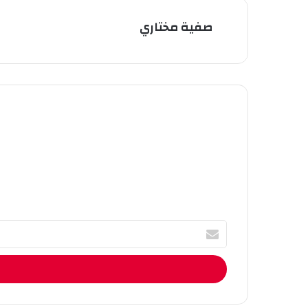
صفية مختاري
أ
ك
ت
ب
ا
ل