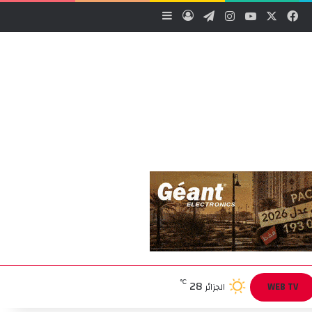
‫X
فيسبوك
‫YouTube
انستقرام
تيلقرام
تسجيل الدخول
إضافة عمود جانبي
28
℃
WEB TV
الجزائر