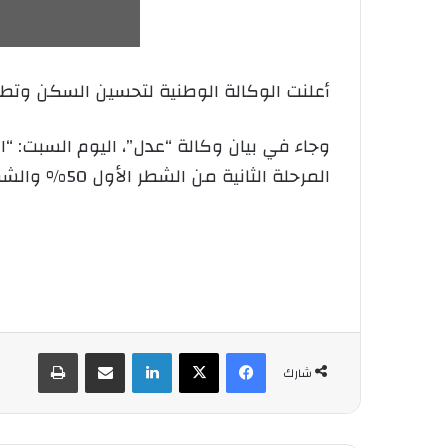
أعلنت الوكالة الوطنية لتحسين السكن وتطويره “عدل”، عن
المرحلة الثانية من الشطر الأول 50% والشطر التكميلي بالنسبة للذين قاموا بتغيير صنف السكن أنه تم تمديد فترة التسديد لـ 30 يوما إضافية”.
فيسبوك
‫X
لينكدإن
شارك عبر الإيميل
طباعة
شارك