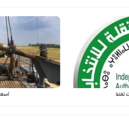
أ
س
ع
ا
ر
ا
ل
ن
ف
ط
ت
و
ا
ت تفنذ
أسعار
ص
ل
ا
ل
إ
ر