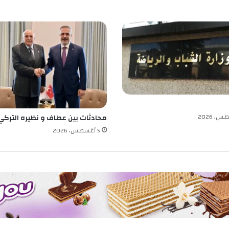
ت
ف
ا
ع
محادثات بين عطاف و نظيره التركي
5 أغسطس، 2026