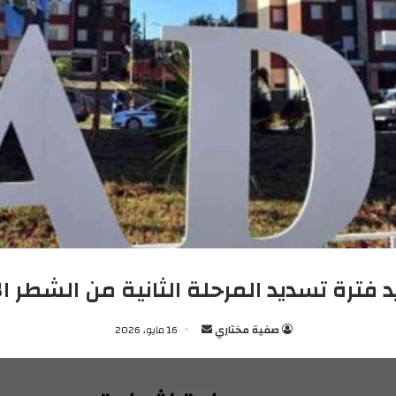
د فترة تسديد المرحلة الثانية من الشطر ال
صفية مختاري
أ
16 مايو، 2026
ر
س
ل