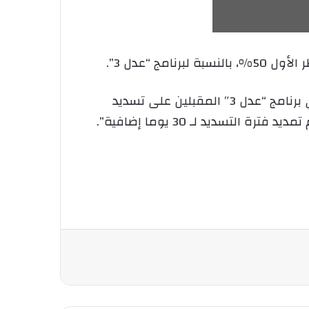
 “عدل 3”.
وجاء في بيان وكالة “عدل”، اليوم السبت: “الوكالة الوطنية لتحسين السكن وتطويره عدل تُعلم مكتتبي برنامج “عدل 3″ المقبلين على تسديد