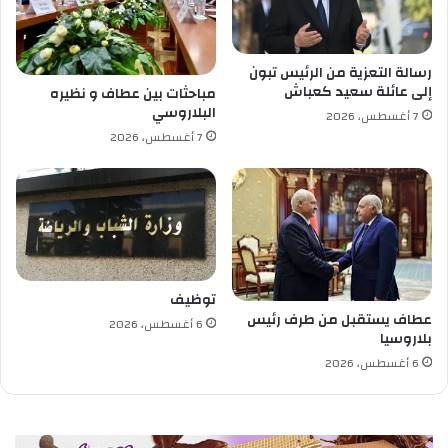
ي
ئ
د
م
ة
رسالة التعزية من الرئيس تبون
ا
إلى عائلة سعيد كعباش
مباحثات بين عطاف و نظيره
ل
البلاروسي
7 أغسطس، 2026
ن
7 أغسطس، 2026
ه
ا
ئ
ي
ة
ل
ك
أ
توظيف
س
عطاف يستقبل من طرف رئيس
6 أغسطس، 2026
ا
بلاروسيا
ل
6 أغسطس، 2026
ع
ا
ل
م