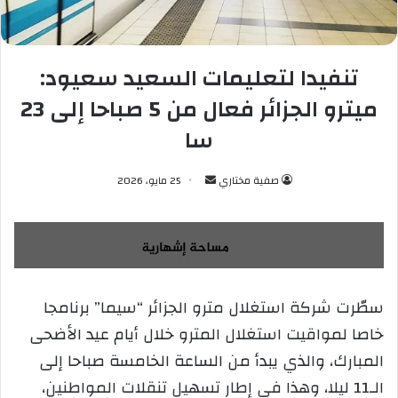
تنفيدا لتعليمات السعيد سعيود:
ميترو الجزائر فعال من 5 صباحا إلى 23
سا
صفية مختاري
أ
25 مايو، 2026
ر
س
ل
ب
ر
سطّرت شركة استغلال مترو الجزائر “سيما” برنامجا
ي
خاصا لمواقيت استغلال المترو خلال أيام عيد الأضحى
د
ا
المبارك، والذي يبدأ من الساعة الخامسة صباحا إلى
إ
الـ11 ليلا، وهذا في إطار تسهيل تنقلات المواطنين،
ل