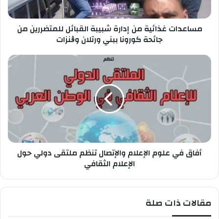
ا
غ
ص
ذ
ب
مساعدات غذائية من إدارة شبيبة القبائل للمتضررين من
ا
ك
ئ
جائحة كورونا ببني ورتلان وڨنزات
ي
ة
أ
م
ف
ن
ا
إ
ق
د
ف
ا
ي
ر
ع
ة
ل
ش
و
ب
أفاق في علوم الإعلام والإتصال تنظم ملتقى دولي حول
م
ي
ا
الإعلام الثقافي
ب
ل
ة
إ
ا
ع
مقالات ذات صلة
ل
ل
ق
ا