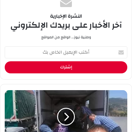
النشرة الإخبارية
آخر الأخبار على بريدك الإلكتروني
وطنية نيوز... الواقع من المواقع
أ
ك
ت
ب
ا
ل
إ
ي
م
م
س
ي
ا
ل
ع
ا
د
ل
ا
خ
ت