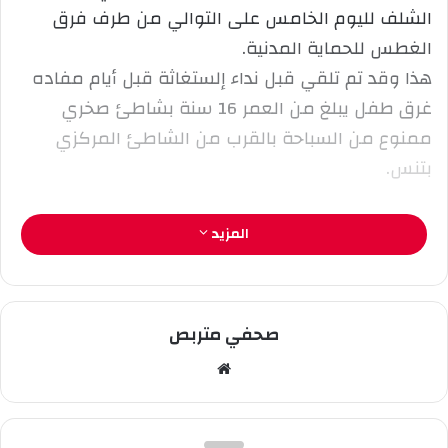
إ
الشلف لليوم الخامس على التوالي من طرف فرق
ل
الغطس للحماية المدنية.
ك
هذا وقد تم تلقي قبل نداء إلستغاثة قبل أيام مفاده
ت
ر
غرق طفل يبلغ من العمر 16 سنة بشاطئ صخري
و
ممنوع من السباحة بالقرب من الشاطئ المركزي
ن
بتنس.
ي
ا
المزيد
صحفي متربص
مو
قع
الوي
ب