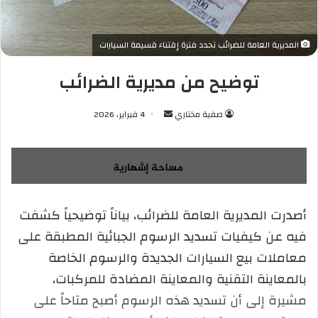
المديرية العامة للضرائب تحدد فترة إقتناء قسيمة السيارات
توضيح من مديرية الضرائب
صفية مختاري
أ
4 فبراير، 2026
ر
س
ل
ب
ر
أصدرت المديرية العامة للضرائب، بياناً توضيحياً كشفت
ي
فيه عن كيفيات تسديد الرسوم الجبائية المطبقة على
د
ا
معاملات بيع السيارات الجديدة والرسوم الخاصة
إ
بالمعاينة التقنية والمعاينة المضادة للمركبات،
ل
مشيرة إلى أن تسديد هذه الرسوم أصبح متاحاً على
ك