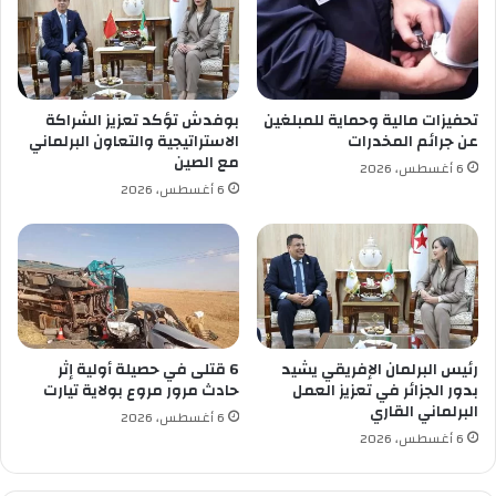
ب
ر
ا
م
ج
تحفيزات مالية وحماية للمبلغين
بوفدش تؤكد تعزيز الشراكة
ا
عن جرائم المخدرات
الاستراتيجية والتعاون البرلماني
ل
مع الصين
6 أغسطس، 2026
ر
6 أغسطس، 2026
م
ض
ا
ن
ي
ة
رئيس البرلمان الإفريقي يشيد
6 قتلى في حصيلة أولية إثر
بدور الجزائر في تعزيز العمل
حادث مرور مروع بولاية تيارت
البرلماني القاري
6 أغسطس، 2026
6 أغسطس، 2026