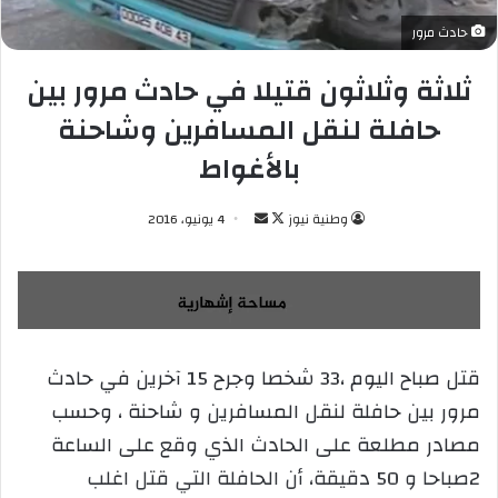
حادث مرور
ثلاثة وثلاثون قتيلا في حادث مرور بين
حافلة لنقل المسافرين وشاحنة
بالأغواط
وطنية نيوز
ت
أ
4 يونيو، 2016
ا
ر
ب
س
ع
ل
ع
ب
ل
ر
قتل صباح اليوم ،33 شخصا وجرح 15 آخرين في حادث
ى
ي
مرور بين حافلة لنقل المسافرين و شاحنة ، وحسب
X
د
ا
مصادر مطلعة على الحادث الذي وقع على الساعة
إ
2صباحا و 50 دقيقة، أن الحافلة التي قتل اغلب
ل