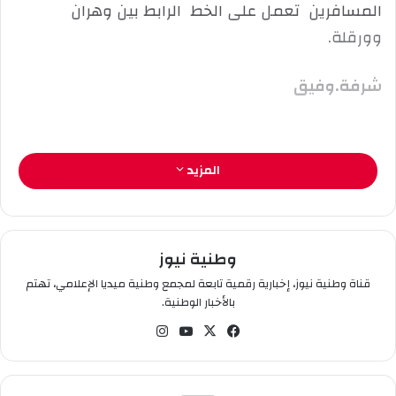
المسافرين تعمل على الخط الرابط بين وهران
ك
وورقلة.
ت
ر
و
شرفة.وفيق
ن
ي
ا
المزيد
وطنية نيوز
قناة وطنية نيوز، إخبارية رقمية تابعة لمجمع وطنية ميديا الإعلامي، تهتم
بالأخبار الوطنية.
في
‫X
‫You
انس
سب
Tub
تقر
وك
e
ام