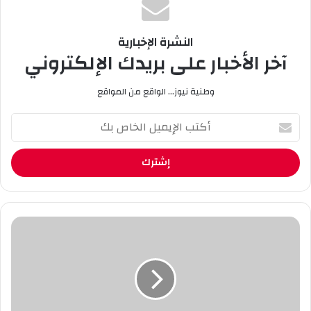
النشرة الإخبارية
آخر الأخبار على بريدك الإلكتروني
وطنية نيوز... الواقع من المواقع
أ
ك
ت
ب
ا
ل
إ
ي
ا
م
ل
ي
أ
ل
س
ا
ط
ل
و
خ
ر