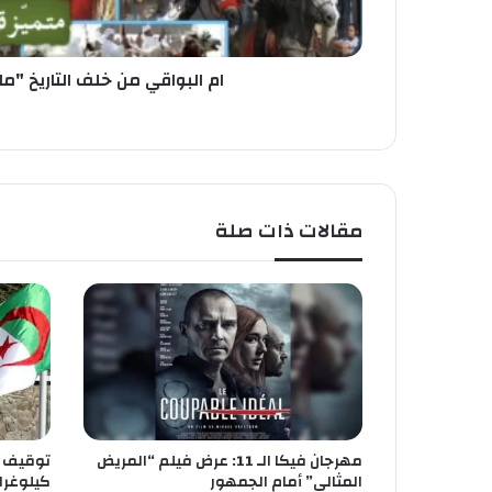
م
ن
خ
ل
ام البواقي من خلف التاريخ "م
ف
ا
ل
ت
ا
ر
مقالات ذات صلة
ي
خ
"
م
ا
ك
و
م
ا
د
مهرجان فيكا الـ 11: عرض فيلم “المريض
ا
المثالي” أمام الجمهور
كيلوغرا
س