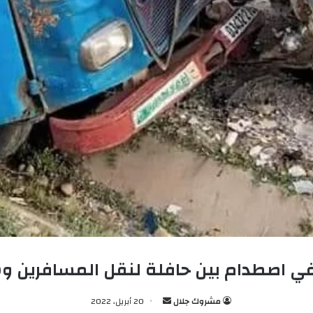
ي اصطدام بين حافلة لنقل المسافرين و
مشروك جلال
أ
20 أبريل، 2022