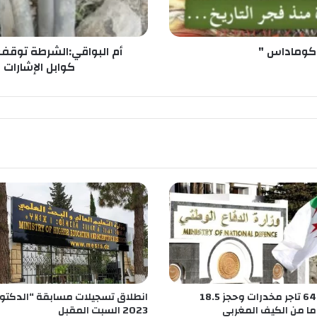
:
ا
ل
ش
اكوماداس "
أم البواقي:الشرطة توقف
ر
كوابل الإشارات 
ط
ة
ت
و
ق
ف
م
ش
ت
ب
ه
ف
ي
ه
م
توقيف 64 تاجر مخدرات وحجز 18.5
انطلاق تسجيلات مسابقة “الدكتور
ا
ما من الكيف المغربي
2023 السبت المقبل
ف