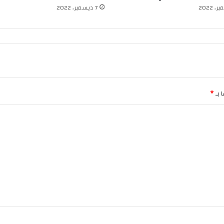
ي
7 ديسمبر، 2022
م
ح
ا
و
ل
ة
ا
ل
 بـ
*
س
ر
ق
ة
و
ت
خ
ر
ي
ب
ك
و