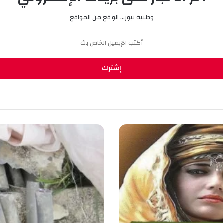
وطنية نيوز... الواقع من المواقع
أ
م
ا
ل
ب
و
ا
ق
ي