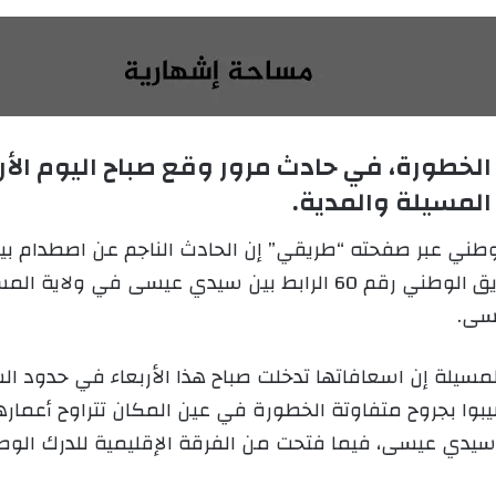
ر
س
ل
ب
ر
ي
اوتة الخطورة، في حادث مرور وقع صباح اليوم ا
د
ا
إ
الوطني عبر صفحته “طريقي” إن الحادث الناجم عن اصطدام ب
ل
ك
الأربعة وعشرين مقعدا وشاحنة، وقع بالطريق الوطني رقم 60 الرابط بي
ت
سى.
ر
و
المسيلة إن اسعافاتها تدخلت صباح هذا الأربعاء في حدود 
ن
ي
ا
ي عيسى، فيما فتحت من الفرقة الإقليمية للدرك الوطن