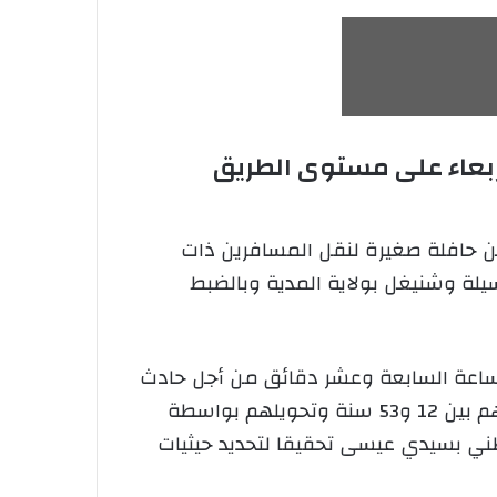
لأربعاء على مستوى الطريق
ين حافلة صغيرة لنقل المسافرين ذات
ن سيدي عيسى في ولاية المسيلة وشنيغل بولاية المدية وبالضبط
الساعة السابعة وعشر دقائق من أجل حادث
مرور لتقديم الإسعافات لخمسة أشخاص أصيبوا بجروح متفاوتة الخطورة في عين المكان تتراوح أعمارهم بين 12 و53 سنة وتحويلهم بواسطة
ي بسيدي عيسى تحقيقا لتحديد حيثيات