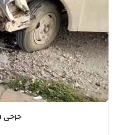
جرحى ف