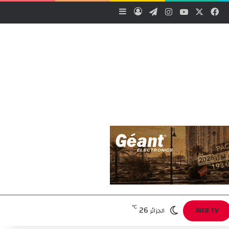
‫X
فيسبوك
‫YouTube
انستقرام
تيلقرام
تسجيل الدخول
إضافة عمود جانبي
26
℃
WEB TV
الجزائر