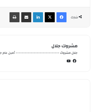
فيسبوك
‫X
لينكدإن
شارك عبر الإيميل
طباعة
شارك
مشروك جلال
جلال مشروك ----------------------------- أمين عام جم
في
‫You
سب
Tub
وك
e