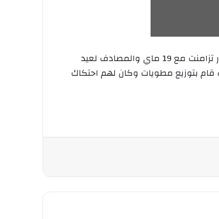
نظم شباب جمعية الارشاد والاصلاح لمكتب تاشودة حملة ذات منفعة عامة للوقاية من حوادث المرور تزامنت مع 19 ماي والمصادف لعيد
 قام بتوزيع مطويات وكان لهم احتكاك