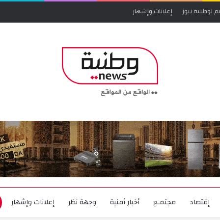
م لوطنية نيوز
إعلانات وإشهار
إقتصاد
مجتمـع
أخبار أمنية
وجهة نظر
إعلانات وإشهار