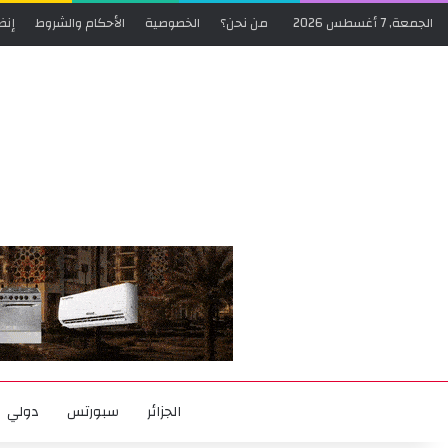
الجمعة, 7 أغسطس 2026
من نحن؟
الخصوصية
الأحكام والشروط
إنض
الجزائر
سبورتس
دولي