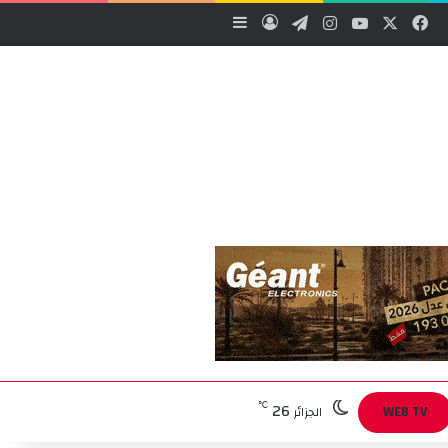
‫X
فيسبوك
‫YouTube
انستقرام
تيلقرام
تسجيل الدخول
إضافة عمود جانبي
26
℃
WEB TV
الجزائر