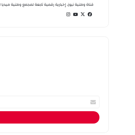
قناة وطنية نيوز، إخبارية رقمية تابعة لمجمع وطنية ميديا ال
في
‫X
‫You
انس
سب
Tub
تقر
وك
e
ام
أ
ك
ت
ب
ا
ل