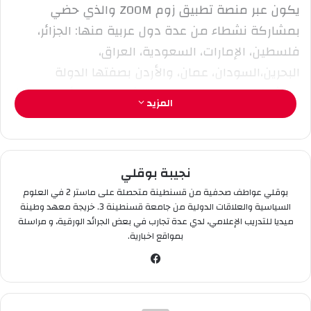
ر
يكون عبر منصة تطبيق زوم ZOOM والذي حضي
و
بمشاركة نشطاء من عدة دول عربية منها: الجزائر،
ن
فلسطين، الإمارات، السعودية، العراق،
ي
البحرين،السودان، عمان، والأردن بصفتها الدولة
ا
المشرفة على البرنامج الذي تنشط تحت لوائه 14 دولة
المزيد
بالتنسيق مع مركز حسين لمرضى السرطان.
في ذات السياق وفيما يخص مداخلة السيد زاكي
نجيبة بوقلي
بوبكر، فقد كان الحديث عن التحظير لبرنامج أكتوبر
الوردي 🎗 لسنة 2020، وإيجاد حلول ممكنة الإتفاق
بوقلي عواطف صحفية من قسنطينة متحصلة على ماستر 2 في العلوم
السياسية والعلاقات الدولية من جامعة قسنطينة 3. خريجة معهد وطينة
مع وزارة الصحة الجزائرية للتكفل الجيد بمرضى
ميديا للتدريب الإعلامي، لدي عدة تجارب في بعض الجرائد الورقية، و مراسلة
السرطان وأهمية الكشف المبكر عن سرطان الثدي
بمواقع اخبارية.
لدى النساء .
في
سب
جدير بالذكر أن جمعية الشفاء هي الجمعية الجزائرية
وك
الوحيدة العضوة في جامعة الدول العربية، من