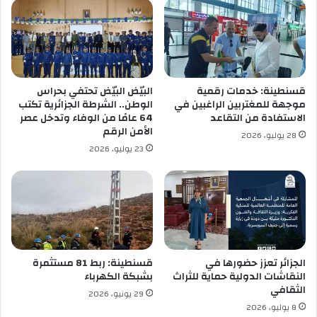
ش
ا
ه
ع
ي
ة
د
ا
ع
ل
ب
أ
قسنطينة: خدمات رقمية
البيّض البيّض تحتفي بحراس
ا
خ
موجهة للمغتربين الراغبين في
الوطن.. الشرطة الجزائرية تكتب
س
ي
الاستفادة من التقاعد
64 عامًا من الوفاء وتدخل عصر
ل
ر
الأمن الرقم
28 يوليو، 2026
غ
ة
23 يوليو، 2026
ر
ف
و
ي
ر
س
ا
ط
ب
ي
ن
ف
ا
ل
الجزائر تعزز حضورها في
قسنطينة: ربط 81 مستثمرة
أ
النقاشات الدولية حماية للثراث
بشبكة الكهرباء
الثقافي
و
29 يونيو، 2026
ر
8 يوليو، 2026