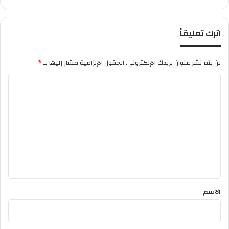
ا
س
ا
اترك تعليقاً
ل
أ
ش
لن يتم نشر عنوان بريدك الإلكتروني.
الحقول الإلزامية مشار إليها بـ
*
م
ا
ل
ت
ع
ل
ي
ق
*
الاسم