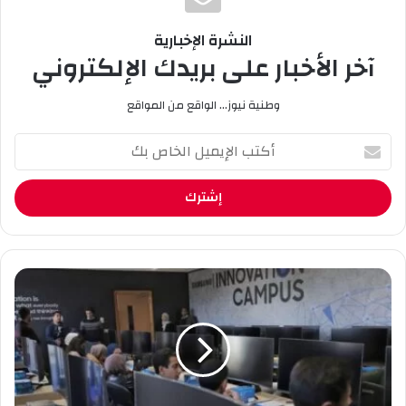
النشرة الإخبارية
آخر الأخبار على بريدك الإلكتروني
وطنية نيوز... الواقع من المواقع
أ
ك
ت
ب
ا
ل
إ
ي
“
م
س
ي
ا
ل
م
ا
س
ل
و
خ
ن