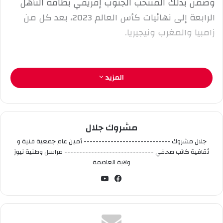
وضمن بذلك المنتخب الجنوب إفريقي بطاقة التأهل
ك
الرابعة إلى نهائيات كأس العالم 2023، بعد كل من
ت
ر
زامبيا والمغرب ونيجيريا.
و
ن
ي
المزيد
ا
مشروك جلال
جلال مشروك ----------------------------- أمين عام جمعية فنية و
ثقافية كاتب صحفي ------------------------------ مراسل وطنية نيوز
ولاية العاصمة
في
‫You
سب
Tub
وك
e