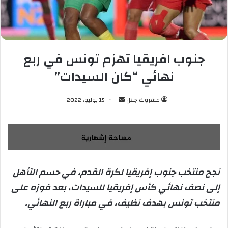
جنوب افريقيا تهزم تونس في ربع
نهائي “كان السيدات”
مشروك جلال
أ
15 يوليو، 2022
ر
س
ل
ب
ر
نجح منتخب جنوب إفريقيا لكرة القدم، في حسم التأهل
ي
إلى نصف نهائي كأس إفريقيا للسيدات، بعد فوزه على
د
ا
منتخب تونس بهدف نظيف، في مباراة ربع النهائي.
إ
ل