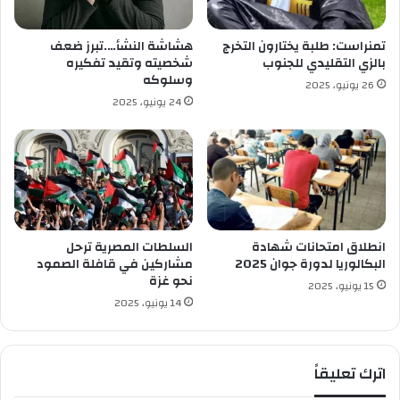
ي
و
ع
ب
ز
تمنراست: طلبة يختارون التخرج
هشاشة النشأ….تبرز ضعف
ل
و
بالزي التقليدي للجنوب
شخصيته وتقيد تفكيره
د
ب
وسلوكه
26 يونيو، 2025
ي
ا
24 يونيو، 2025
ة
ء
ب
ك
ن
و
ي
ر
ش
و
ب
ن
ا
ا
ن
انطلاق امتحانات شهادة
السلطات المصرية ترحل
ة
البكالوريا لدورة جوان 2025
مشاركين في قافلة الصمود
ت
نحو غزة
15 يونيو، 2025
ق
14 يونيو، 2025
ف
ع
ا
اترك تعليقاً
ج
ز