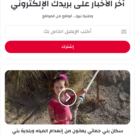
آخر الأخبار على بريدك الإلكتروني
وطنية نيوز... الواقع من المواقع
أ
ك
ت
ب
ا
ل
إ
ي
س
م
ك
ي
ا
ل
ن
ا
ب
ل
ن
خ
ي
ا
ج
ص
م
ب
سكان بني جماتي يعانون من إنعدام المياه وبلدية بني
ا