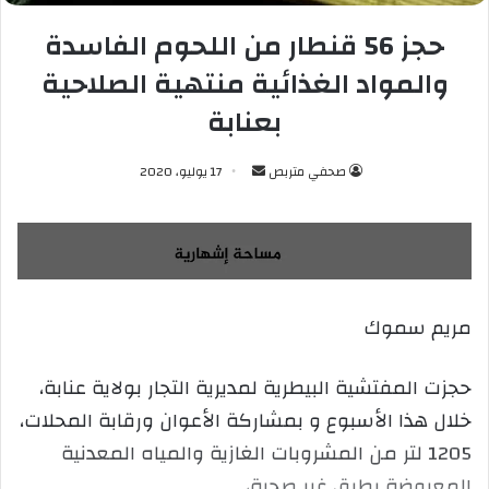
حجز 56 قنطار من اللحوم الفاسدة
والمواد الغذائية منتهية الصلاحية
بعنابة
صحفي متربص
أ
17 يوليو، 2020
ر
س
ل
ب
ر
مريم سموك
ي
د
ا
حجزت المفتشية البيطرية لمديرية التجار بولاية عنابة،
إ
خلال هذا الأسبوع و بمشاركة الأعوان ورقابة المحلات،
ل
1205 لتر من المشروبات الغازية والمياه المعدنية
ك
المعروضة بطرق غير صحية،
ت